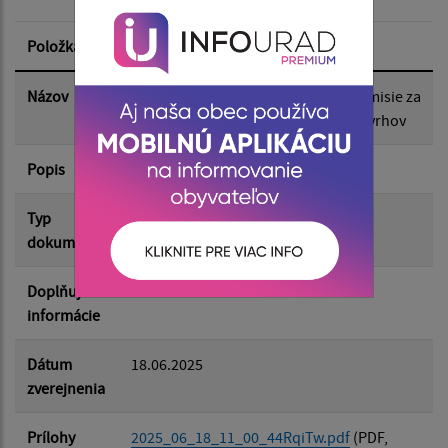
Dátum zverejnenia od:
Položka
Informácia
Dátum zverejnenia do:
Názov
Oznámenie o konaní zasadnutia komisie za
účelom vyhodnotenia súťažných návrhov
Popis
Filtrovať
Reset
Typ
Rôzne
dokumentu
Doplňujúce
informácie
Dátum
18.06.2025
zverejnenia
Prílohy
2025_06_18_11_00_44RqiTw.pdf
(PDF,