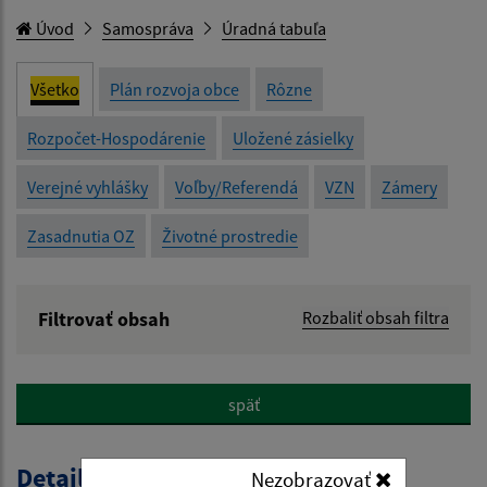
Úvod
Samospráva
Úradná tabuľa
Všetko
Plán rozvoja obce
Rôzne
Rozpočet-Hospodárenie
Uložené zásielky
Verejné vyhlášky
Voľby/Referendá
VZN
Zámery
Zasadnutia OZ
Životné prostredie
Filtrovať obsah
Rozbaliť obsah filtra
Názov:
späť
Popis:
Detail úradného dokumentu
Nezobrazovať