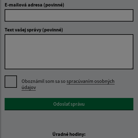
E-mailová adresa (povinné)
Text vašej správy (povinné)
Oboznámil som sa so
spracúvaním osobných
údajov
Google reCaptcha Response
Odoslať správu
Úradné hodiny: