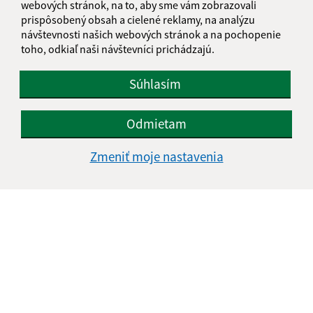
webových stránok, na to, aby sme vám zobrazovali
prispôsobený obsah a cielené reklamy, na analýzu
návštevnosti našich webových stránok a na pochopenie
toho, odkiaľ naši návštevníci prichádzajú.
Súhlasím
Odmietam
Zmeniť moje nastavenia
Informácie o stránke:
Vyhlásenie o prístupnosti
Autorské práva