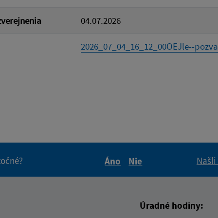
verejnenia
04.07.2026
2026_07_04_16_12_00OEJle--pozva
itočné?
Našli
Áno
Nie
Boli tieto informácie pre 
Boli tieto informáci
Úradné hodiny: