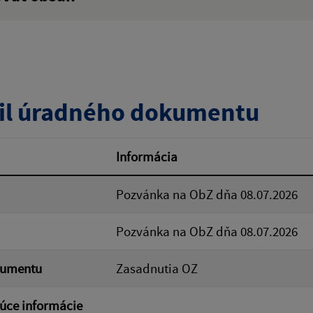
:
Popis:
zverejnenia do:
il úradného dokumentu
ovať
Informácia
Pozvánka na ObZ dňa 08.07.2026
Pozvánka na ObZ dňa 08.07.2026
kumentu
Zasadnutia OZ
úce informácie