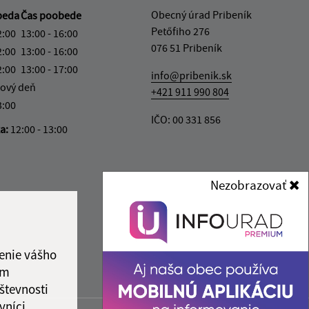
Obecný úrad Pribeník
beda
Čas poobede
Petőfiho 276
2:00
13:00 - 16:00
076 51 Pribeník
2:00
13:00 - 16:00
2:00
13:00 - 17:00
info@pribenik.sk
ový deň
+421 911 990 804
3:00
IČO: 00 331 856
ka:
12:00 - 13:00
Nezobrazovať
enie vášho
ám
števnosti
vníci