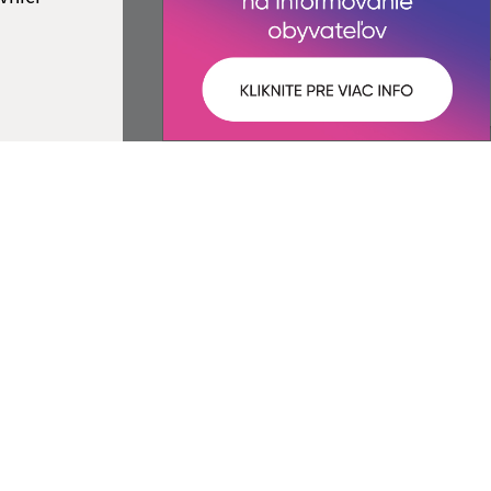
ované:
Správca obsahu:
09:28 hod.
Správca obsahu je Obec Pribeník.
Vytvorené v súlade s
Jednotným
dizajn manuálom elektronických