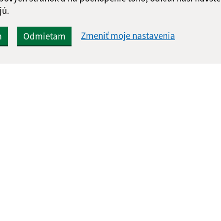
jú.
Zmeniť moje nastavenia
m
Odmietam
Rýchle odkazy:
Aktualiz
nku
Naša obec
03.08.2026 
História
RSS
Fotogaléria