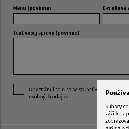
Meno (povinné)
E-mailová 
Text vašej správy (povinné)
Oboznámil som sa so
spracúvaním
Použív
osobných údajov
Súbory co
zážitku z
zobrazova
našich we