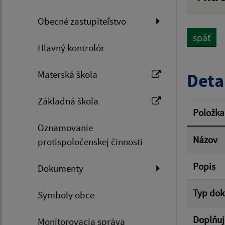
Názov
Obecné zastupiteľstvo
späť
Hlavný kontrolór
Dátum 
Materská škola
Deta
Základná škola
Filtr
Položka
Oznamovanie
Názov
protispoločenskej činnosti
Popis
Dokumenty
Typ do
Symboly obce
Doplňuj
Monitorovacia správa