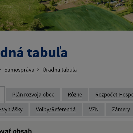
dná tabuľa
Samospráva
Úradná tabuľa
Plán rozvoja obce
Rôzne
Rozpočet-Hosp
é vyhlášky
Voľby/Referendá
VZN
Zámery
ovať obsah