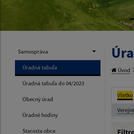
Úra
Samospráva
Úradná tabuľa
Úvod
Úradná tabuľa do 04/2023
Všetko
Obecný úrad
Verejn
Úradné hodiny
Starosta obce
Filtr