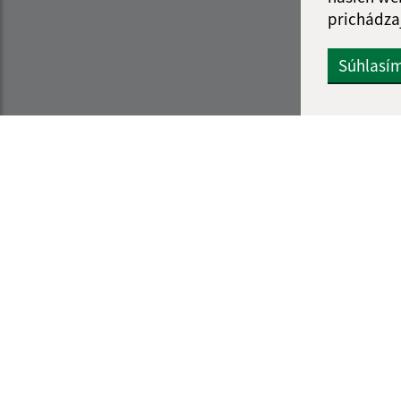
prichádza
Súhlasí
Informácie o stránke:
Navigácia:
Vyhlásenie o prístupnosti
Vytlačiť aktuálnu strá
Autorské práva
Mapa stránok
Ochrana osobných údajov
Cookies