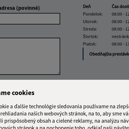
Deň
Čas doo
adresa (povinné)
Pondelok:
08:00 - 1
Utorok:
08:00 - 1
Streda:
08:00 - 1
Štvrtok:
nestránk
Piatok:
08:00 - 1
Obedňajšia prestáv
Google reCaptcha Response
Odoslať správu
ame cookies
okie a ďalšie technológie sledovania používame na zlepš
 prehliadania našich webových stránok, na to, aby sme v
li prispôsobený obsah a cielené reklamy, na analýzu náv
bových stránok a na pochopenie toho, odkiaľ naši návšte