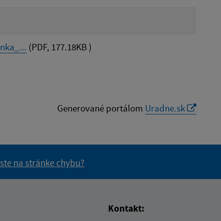
nka_...
(PDF, 177.18KB )
Generované portálom
Uradne.sk
 ste na stránke chybu?
vás užitočné?
e pre vás užitočné?
Kontakt: