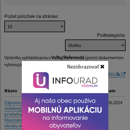
Názov:
Počet položiek na stránke:
Popis:
Podkategória:
Dátum zverejnenia od:
Výsledky vyhľadávania v
Voľby/Referendá
(počet dokumentov
Dátum zverejnenia do:
vyhovujúcich zadaným kritériám: 7)
Nezobrazovať
RSS
Filtrovať
Reset
Názov
Popis
Dátum
Zápisnica okrskovej
-
10.06.2024
volebnej komisie o
priebehu a výsledku
hlasovania vo volebnom
okrsku vo voľbách do EP