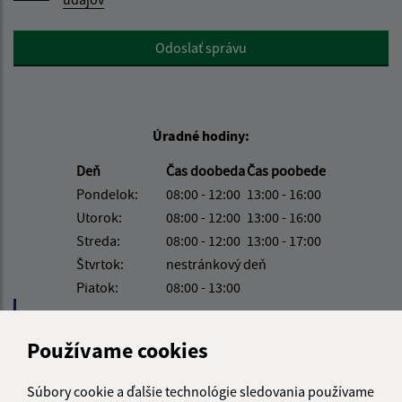
Google reCaptcha Response
Odoslať správu
Úradné hodiny:
Deň
Čas doobeda
Čas poobede
Pondelok:
08:00 - 12:00
13:00 - 16:00
Utorok:
08:00 - 12:00
13:00 - 16:00
Streda:
08:00 - 12:00
13:00 - 17:00
Štvrtok:
nestránkový deň
Piatok:
08:00 - 13:00
Obedňajšia prestávka:
12:00 - 13:00
Používame cookies
Kontakt:
Súbory cookie a ďalšie technológie sledovania používame