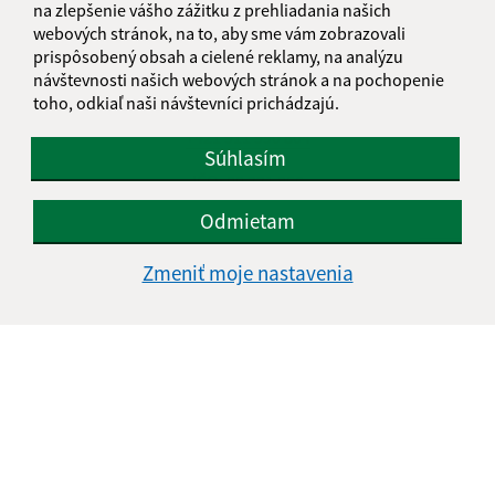
na zlepšenie vášho zážitku z prehliadania našich
Obecný úrad Pribeník
webových stránok, na to, aby sme vám zobrazovali
Petőfiho 276
prispôsobený obsah a cielené reklamy, na analýzu
076 51 Pribeník
návštevnosti našich webových stránok a na pochopenie
toho, odkiaľ naši návštevníci prichádzajú.
info@pribenik.sk
+421 911 990 804
Súhlasím
IČO: 00 331 856
Odmietam
Zmeniť moje nastavenia