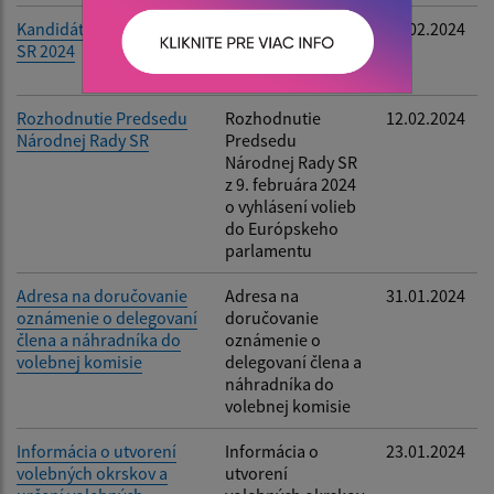
Kandidáti na Prezidenta
Kandidáti na
28.02.2024
SR 2024
Prezidenta SR
2024
Rozhodnutie Predsedu
Rozhodnutie
12.02.2024
Národnej Rady SR
Predsedu
Národnej Rady SR
z 9. februára 2024
o vyhlásení volieb
do Európskeho
parlamentu
Adresa na doručovanie
Adresa na
31.01.2024
oznámenie o delegovaní
doručovanie
člena a náhradníka do
oznámenie o
volebnej komisie
delegovaní člena a
náhradníka do
volebnej komisie
Informácia o utvorení
Informácia o
23.01.2024
volebných okrskov a
utvorení