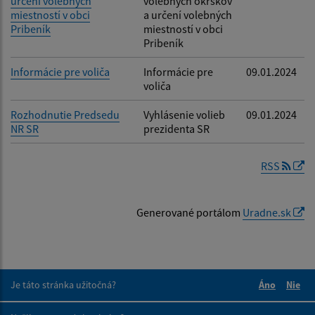
určení volebných
volebných okrskov
miestností v obci
a určení volebných
Pribeník
miestností v obci
Pribeník
Informácie pre voliča
Informácie pre
09.01.2024
voliča
Rozhodnutie Predsedu
Vyhlásenie volieb
09.01.2024
NR SR
prezidenta SR
RSS
Generované portálom
Uradne.sk
Je táto stránka užitočná?
Áno
Nie
Boli tieto 
Boli 