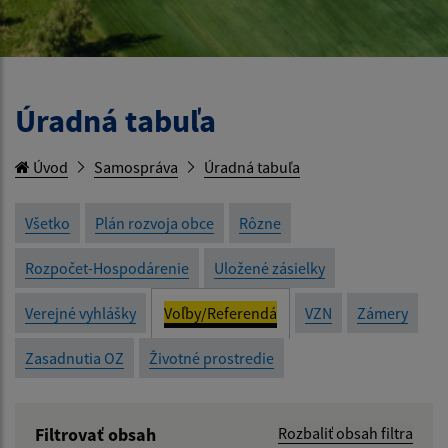
Úradná tabuľa
Úvod
Samospráva
Úradná tabuľa
Všetko
Plán rozvoja obce
Rôzne
Rozpočet-Hospodárenie
Uložené zásielky
Verejné vyhlášky
Voľby/Referendá
VZN
Zámery
Zasadnutia OZ
Životné prostredie
Filtrovať obsah
Rozbaliť obsah filtra