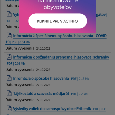
Dátum vyvesenia:
03.10.2022
Vyhradenie plochy na vylepovanie volebných plagátov
|
PDF | 1.32 Mb
Dátum vyvesenia:
03.10.2022
Informácia k špeciálnemu spôsobu hlasovania - COVID
19
| PDF | 0.04 Mb
Dátum vyvesenia:
24.10.2022
Informácia k požiadaniu prenosnej hlasovacej schránky
| PDF | 0.03 Mb
Dátum vyvesenia:
24.10.2022
Inromácia o spôsobe hlasovania
| PDF | 0.13 Mb
Dátum vyvesenia:
27.10.2022
Tájékoztató a szavazás módjáról
| PDF | 0.2 Mb
Dátum vyvesenia:
27.10.2022
Výsledky volieb do samosprávy obce Pribeník
| PDF | 0.38