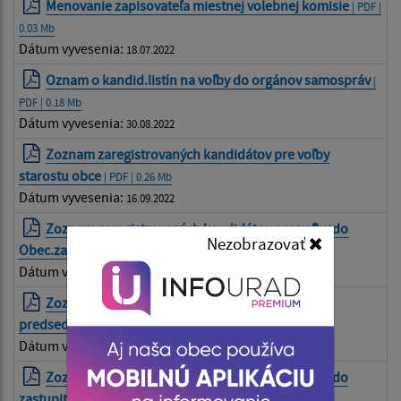
Menovanie zapisovateľa miestnej volebnej komisie
| PDF |
0.03 Mb
Dátum vyvesenia:
18.07.2022
Oznam o kandid.listín na voľby do orgánov samospráv
|
PDF | 0.18 Mb
Dátum vyvesenia:
30.08.2022
Zoznam zaregistrovaných kandidátov pre voľby
starostu obce
| PDF | 0.26 Mb
Dátum vyvesenia:
16.09.2022
Zoznam zaregistrovaných kandidátov pre voľby do
Nezobrazovať
Obec.zastupiteľstva
| PDF | 0.47 Mb
Dátum vyvesenia:
16.09.2022
Zoznam zaregistrovaných kandidátov pre voľby
predsedu KSK
| PDF | 0.47 Mb
Dátum vyvesenia:
03.10.2022
Zoznam zaregistrovaných kandidátov pre voľby do
zastupiteľstva KSK
| PDF | 1.47 Mb