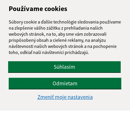
Používame cookies
Našli ste na stránke chybu?
Napíšte nám
Súbory cookie a ďalšie technológie sledovania používame
Napíšte nám:
na zlepšenie vášho zážitku z prehliadania našich
webových stránok, na to, aby sme vám zobrazovali
Meno (povinné)
prispôsobený obsah a cielené reklamy, na analýzu
návštevnosti našich webových stránok a na pochopenie
toho, odkiaľ naši návštevníci prichádzajú.
E-mailová adresa (povinné)
Súhlasím
Text vašej správy (povinné)
Odmietam
Zmeniť moje nastavenia