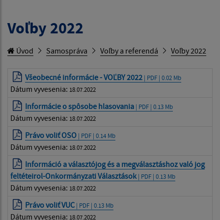
Voľby 2022
Úvod
Samospráva
Voľby a referendá
Voľby 2022
Všeobecné informácie - VOĽBY 2022
| PDF | 0.02 Mb
Dátum vyvesenia:
18.07.2022
Informácie o spôsobe hlasovania
| PDF | 0.13 Mb
Dátum vyvesenia:
18.07.2022
Právo voliť OSO
| PDF | 0.14 Mb
Dátum vyvesenia:
18.07.2022
Információ a választójog és a megválasztáshoz való jog
feltéteirol-Onkormányzati Választások
| PDF | 0.13 Mb
Dátum vyvesenia:
18.07.2022
Právo voliť VUC
| PDF | 0.13 Mb
Dátum vyvesenia:
18.07.2022