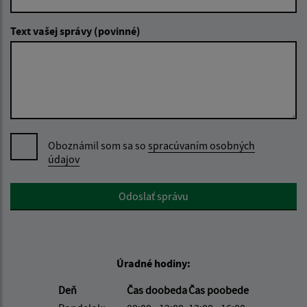
Text vašej správy (povinné)
Oboznámil som sa so
spracúvaním osobných
údajov
Google reCaptcha Response
Odoslať správu
Úradné hodiny:
Deň
Čas doobeda
Čas poobede