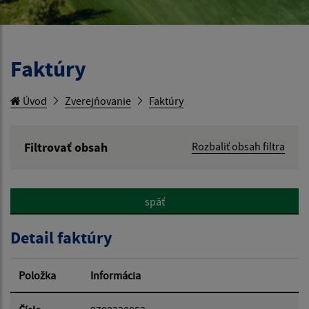
Faktúry
Úvod
Zverejňovanie
Faktúry
Filtrovať obsah
Rozbaliť obsah filtra
Hľadaný výraz:
späť
Hľadať v:
Detail faktúry
Typ dátumu:
Položka
Informácia
Dátum od: