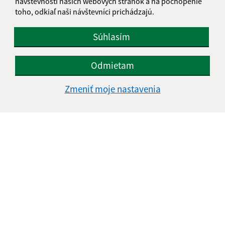
návštevnosti našich webových stránok a na pochopenie
info@pribenik.sk
toho, odkiaľ naši návštevníci prichádzajú.
+421 911 990 804
Súhlasím
IČO: 00 331 856
Odmietam
Zmeniť moje nastavenia