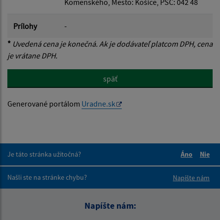
Komenského, Mesto: Košice, PSČ: 042 48
Prílohy
-
*
Uvedená cena je konečná. Ak je dodávateľ platcom DPH, cena
je vrátane DPH.
späť
Generované portálom
Uradne.sk
Je táto stránka užitočná?
Áno
Nie
Boli tieto 
Boli 
Našli ste na stránke chybu?
Napíšte nám
Napíšte nám: