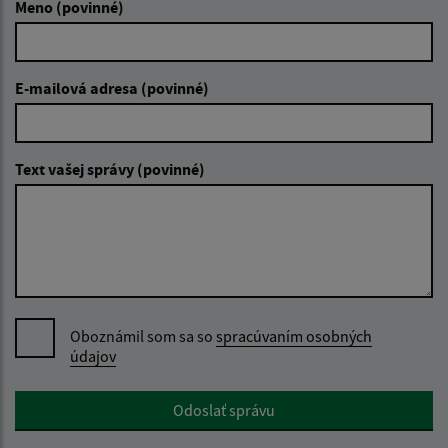
Meno (povinné)
E-mailová adresa (povinné)
Text vašej správy (povinné)
Oboznámil som sa so
spracúvaním osobných
údajov
Google reCaptcha Response
Odoslať správu