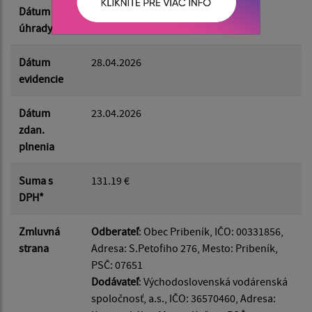
Dátum
07.05.2026
úhrady
Dátum
28.04.2026
evidencie
Dátum
23.04.2026
zdan.
plnenia
Suma s
131.19 €
DPH*
Zmluvná
Odberateľ
: Obec Pribeník, IČO: 00331856,
strana
Adresa: S.Petofiho 276, Mesto: Pribeník,
PSČ: 07651
Dodávateľ
: Východoslovenská vodárenská
spoločnosť, a.s., IČO: 36570460, Adresa: