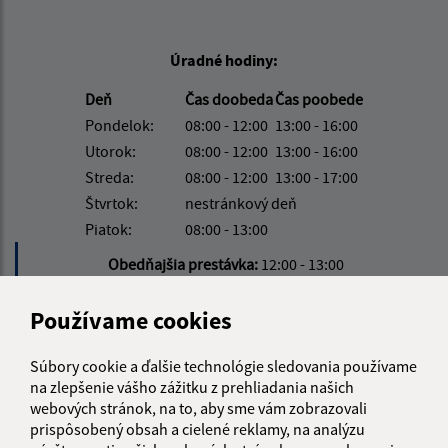
Úradné hodiny:
Deň
Čas doobeda
Čas poobede
Pondelok:
08:00 - 12:00
13:00 - 16:00
Utorok:
08:00 - 12:00
13:00 - 16:00
Streda:
08:00 - 12:00
13:00 - 17:00
Štvrtok:
nestránkový deň
Piatok:
08:00 - 13:00
Obedňajšia prestávka:
12:00 - 13:00
Používame cookies
Kontakt:
Súbory cookie a ďalšie technológie sledovania používame
Obecný úrad Pribeník
na zlepšenie vášho zážitku z prehliadania našich
Petőfiho 276
webových stránok, na to, aby sme vám zobrazovali
076 51 Pribeník
prispôsobený obsah a cielené reklamy, na analýzu