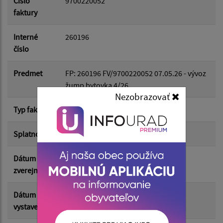
Číslo
9700220052
faktury
Dátum do:
Interné
260196
číslo
Suma od:
Predmet
FP: 260196 FV/9700220052 07.05.26 - vývoz
žump bytovka 4/26
Nezobrazovať
Suma do:
Typ faktúry
dodávateľská
Splatnosť
29.05.2026
Filtrovať
Reset
Dátum
12.05.2026
zverejnenia
Dátum
23.04.2026
vystavenia