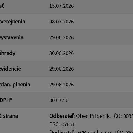
sť
15.07.2026
verejnenia
08.07.2026
ystavenia
29.06.2026
úhrady
30.06.2026
videncie
29.06.2026
dan. plnenia
29.06.2026
 DPH*
303.77 €
 strana
Odberateľ
: Obec Pribeník, IČO: 003
PSČ: 07651
Dodávateľ
: GVP, spol. s.r.o., IČO: