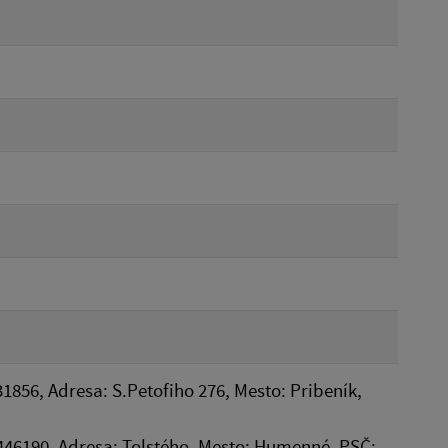
31856, Adresa: S.Petofiho 276, Mesto: Pribeník,
 36446190, Adresa: Tolstého, Mesto: Humenné, PSČ: