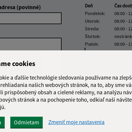
Deň
Čas doo
adresa (povinné)
Pondelok:
08:00 - 1
Utorok:
08:00 - 1
Streda:
08:00 - 1
Štvrtok:
nestránk
Piatok:
08:00 - 1
Obedňajšia prestáv
ame cookies
okie a ďalšie technológie sledovania používame na zlepš
 prehliadania našich webových stránok, na to, aby sme v
Google reCaptcha Response
Odoslať správu
li prispôsobený obsah a cielené reklamy, na analýzu náv
bových stránok a na pochopenie toho, odkiaľ naši návšte
jú.
Zmeniť moje nastavenia
m
Odmietam