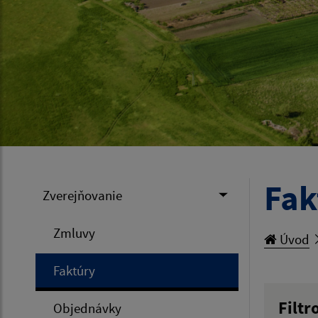
Fak
Zverejňovanie
Zmluvy
Úvod
Faktúry
Filtr
Objednávky