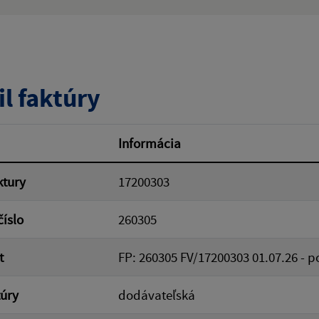
ý výraz:
tumu:
Dátum od:
il faktúry
od:
Suma do:
Informácia
ktury
17200303
ovať
číslo
260305
t
FP: 260305 FV/17200303 01.07.26 - po
túry
dodávateľská