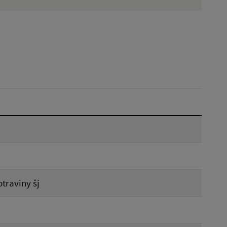
Hľadať v:
Dátum do:
Reset
traviny šj