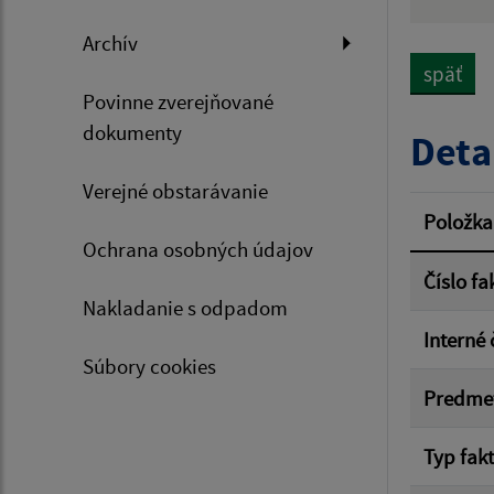
Hľadan
Archív
späť
Povinne zverejňované
Typ dá
dokumenty
Deta
Verejné obstarávanie
Suma 
Položka
Ochrana osobných údajov
Číslo fa
Nakladanie s odpadom
Filtr
Interné 
Súbory cookies
Predme
Typ fak