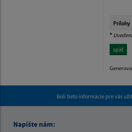
Prílohy
*
Uvedená 
späť
Generova
Boli tieto informácie pre vás už
Napíšte nám: