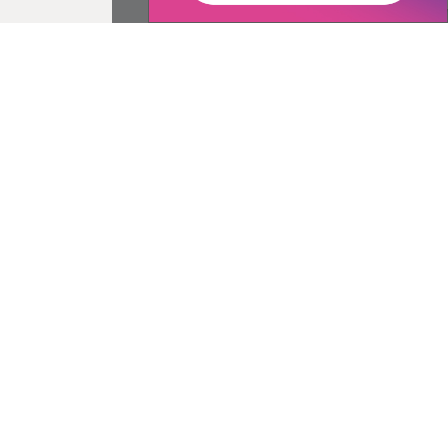
ované:
Správca obsahu:
09:28 hod.
Správca obsahu je Obec Pribeník.
Vytvorené v súlade s
Jednotným
dizajn manuálom elektronických