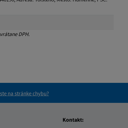
 vrátane DPH.
 ste na stránke chybu?
vás užitočné?
e pre vás užitočné?
Kontakt: