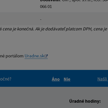
066 01
-
cena je konečná. Ak je dodávateľ platcom DPH, cena je
né portálom
Uradne.sk
itočné?
Našli
Áno
Nie
Boli tieto informácie pre 
Boli tieto informáci
Úradné hodiny: