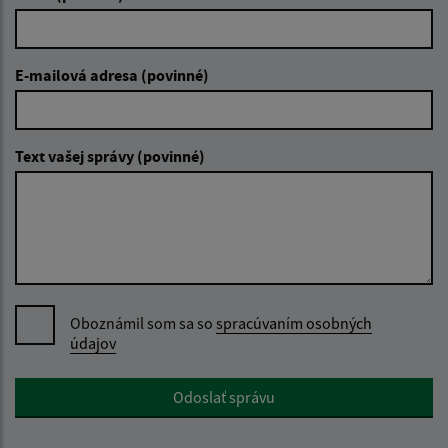
E-mailová adresa (povinné)
Text vašej správy (povinné)
Oboznámil som sa so
spracúvaním osobných
údajov
Google reCaptcha Response
Odoslať správu