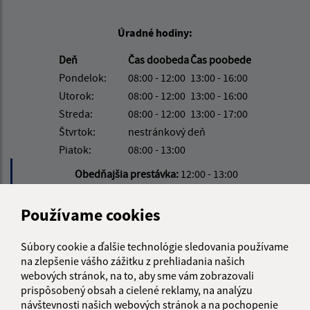
Úradné hodiny:
Deň
Čas doobeda
Čas poobede
Pondelok:
08:00 - 12:00
13:00 - 16:00
Utorok:
08:00 - 12:00
13:00 - 16:00
Streda:
08:00 - 12:00
13:00 - 17:00
Štvrtok:
nestránkový deň
Piatok:
08:00 - 13:00
Obedňajšia prestávka:
12:00 - 13:00
Používame cookies
Kontakt:
Obecný úrad Pribeník
Súbory cookie a ďalšie technológie sledovania používame
na zlepšenie vášho zážitku z prehliadania našich
Petőfiho 276
webových stránok, na to, aby sme vám zobrazovali
076 51 Pribeník
prispôsobený obsah a cielené reklamy, na analýzu
návštevnosti našich webových stránok a na pochopenie
info@pribenik.sk