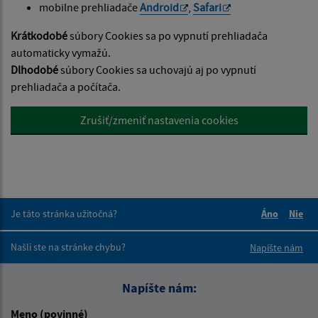
mobilne prehliadače
Android
,
Safari
Krátkodobé
súbory Cookies sa po vypnutí prehliadača
automaticky vymažú.
Dlhodobé
súbory Cookies sa uchovajú aj po vypnutí
prehliadača a počítača.
Zrušiť/zmeniť nastavenia cookies
Je táto stránka užitočná?
Áno
Nie
Boli tieto 
Boli 
Našli ste na stránke chybu?
Napíšte nám
Napíšte nám:
Meno (povinné)