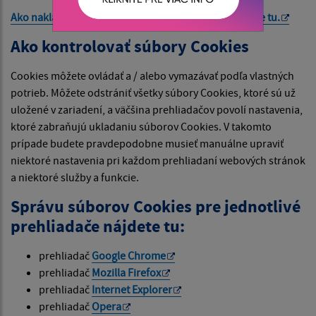
Ako nakladá Google s vašimi súbormi Cookies nájdete
tu
.
Ako kontrolovať súbory Cookies
Cookies môžete ovládať a / alebo vymazávať podľa vlastných
potrieb. Môžete odstrániť všetky súbory Cookies, ktoré sú už
uložené v zariadení, a väčšina prehliadačov povolí nastavenia,
ktoré zabraňujú ukladaniu súborov Cookies. V takomto
prípade budete pravdepodobne musieť manuálne upraviť
niektoré nastavenia pri každom prehliadaní webových stránok
a niektoré služby a funkcie.
Správu súborov Cookies pre jednotlivé
prehliadače nájdete tu:
prehliadač
Google Chrome
prehliadač
Mozilla Firefox
prehliadač
Internet Explorer
prehliadač
Opera