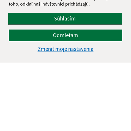
toho, odkiaľ naši návštevníci prichádzajú.
+421 911 990 804
IČO: 00 331 856
Súhlasím
Odmietam
Zmeniť moje nastavenia
Informácie o stránke: