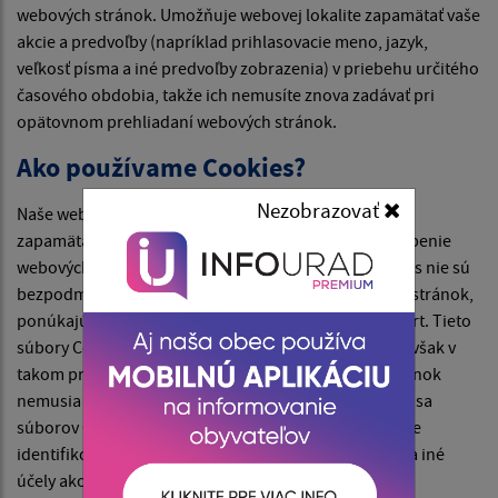
webových stránok. Umožňuje webovej lokalite zapamätať vaše
akcie a predvoľby (napríklad prihlasovacie meno, jazyk,
veľkosť písma a iné predvoľby zobrazenia) v priebehu určitého
časového obdobia, takže ich nemusíte znova zadávať pri
opätovnom prehliadaní webových stránok.
Ako používame Cookies?
Nezobrazovať
Naše webové stránky používajú súbory Cookies na
zapamätanie nastavení používateľa a lepšie prispôsobenie
webových stránok záujmom návštevníka. Hoci Cookies nie sú
bezpodmienečne potrebné na fungovanie webových stránok,
ponúkajú pri návšteve webových stránok vyšší komfort. Tieto
súbory Cookies môžete odstrániť alebo zablokovať, avšak v
takom prípade niektoré funkcie týchto webových stránok
nemusia fungovať podľa určenia. Informácie týkajúce sa
súborov Cookies sa nepoužívajú na to, aby vás osobne
identifikovali. Tieto súbory Cookies sa nepoužívajú na iné
účely ako tie, ktoré sú tu popísané.