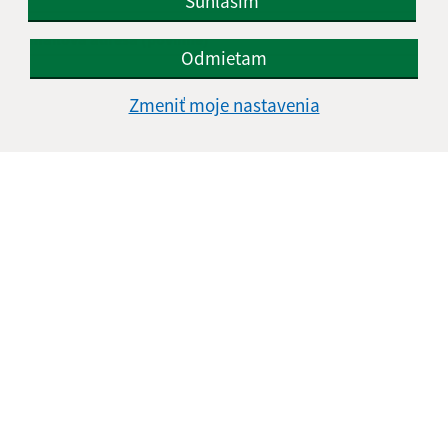
Súhlasím
E-mailová adresa (povinné)
Odmietam
Zmeniť moje nastavenia
Text vašej správy (povinné)
Oboznámil som sa so
spracúvaním osobných
údajov
Google reCaptcha Response
Odoslať správu