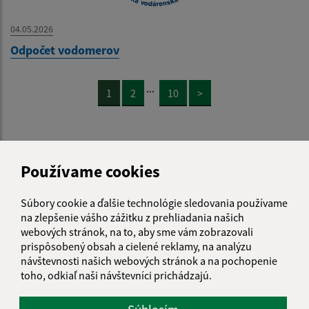
04.05.2026
Odpočet vodomerov
...
1
2
10
>
Používame cookies
Je táto stránka užitočná?
Áno
Nie
Boli tieto 
Boli 
Súbory cookie a ďalšie technológie sledovania používame
Našli ste na stránke chybu?
Napíšte nám
na zlepšenie vášho zážitku z prehliadania našich
webových stránok, na to, aby sme vám zobrazovali
prispôsobený obsah a cielené reklamy, na analýzu
Napíšte nám:
návštevnosti našich webových stránok a na pochopenie
toho, odkiaľ naši návštevníci prichádzajú.
Meno (povinné)