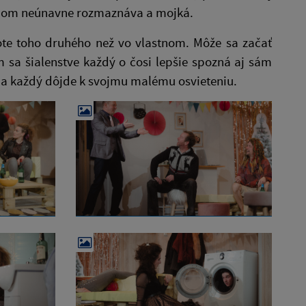
ájom neúnavne rozmaznáva a mojká.
vote toho druhého než vo vlastnom. Môže sa začať
m sa šialenstve každý o čosi lepšie spozná aj sám
 a každý dôjde k svojmu malému osvieteniu.