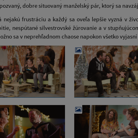
pozvaný, dobre situovaný manželský pár, ktorý sa navz
 nejakú frustráciu a každý sa oveľa lepšie vyzná v ži
pitie, nespútané silvestrovské žúrovanie a v stupňujúco
možno sa v neprehľadnom chaose napokon všetko vyjasní