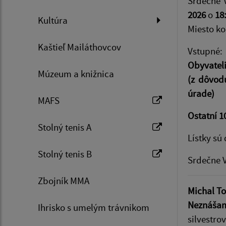
Srdečne 
2026
o
18
Kultúra
Miesto ko
Kaštieľ Mailáthovcov
Vstupné:
Obyvatel
Múzeum a knižnica
(z dôvod
úrade)
MAFS
Ostatní 10
Stolný tenis A
Lístky sú
Stolný tenis B
Srdečne 
Zbojník MMA
Michal T
Neznášam
Ihrisko s umelým trávnikom
silvestro