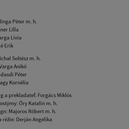
linga Péter m. h.
ner Lilla
arga Lívia
lé Erik
ichal Soltész m. h.
Varga Anikó
ádasdi Péter
agy Kornélia
 a prekladateľ: Forgács Miklós
ostýmy: Őry Katalin m. h.
ign: Majoros Róbert m. h.
a réžie: Derján Angelika