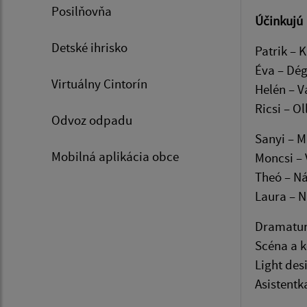
Posilňovňa
Účinkujú
Detské ihrisko
Patrik – K
Éva – Dég
Virtuálny Cintorín
Helén – V
Ricsi – Ol
Odvoz odpadu
Sanyi – M
Mobilná aplikácia obce
Moncsi – 
Theó – N
Laura – N
Dramaturg
Scéna a k
Light des
Asistentk