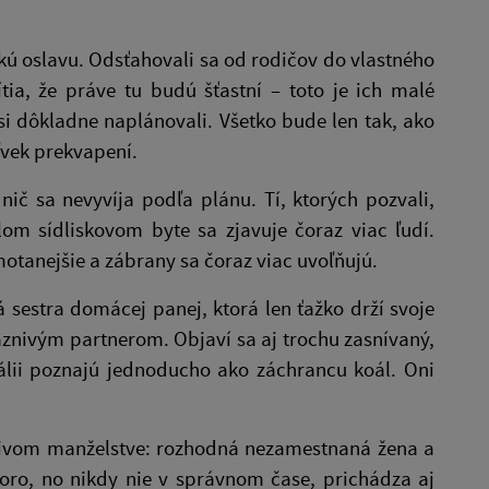
skú oslavu. Odsťahovali sa od rodičov do vlastného
tia, že práve tu budú šťastní – toto je ich malé
i dôkladne naplánovali. Všetko bude len tak, ako
ľvek prekvapení.
ič sa nevyvíja podľa plánu. Tí, ktorých pozvali,
lom sídliskovom byte sa zjavuje čoraz viac ľudí.
motanejšie a zábrany sa čoraz viac uvoľňujú.
 sestra domácej panej, ktorá len ťažko drží svoje
áznivým partnerom. Objaví sa aj trochu zasnívaný,
álii poznajú jednoducho ako záchrancu koál. Oni
u sivom manželstve: rozhodná nezamestnaná žena a
oro, no nikdy nie v správnom čase, prichádza aj