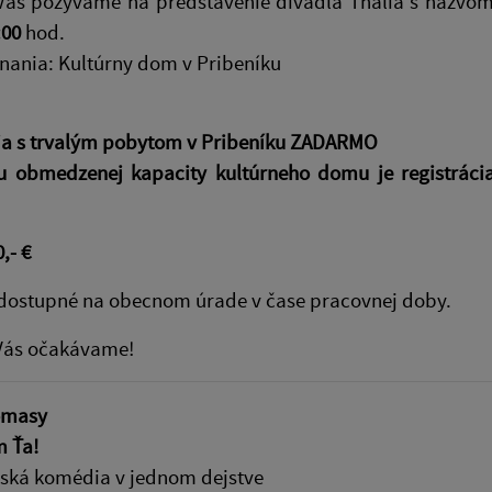
Vás pozývame na predstavenie divadla Thália s názvom
:00
hod.
nania: Kultúrny dom v Pribeníku
ia s trvalým pobytom v Pribeníku ZADARMO
u obmedzenej kapacity kultúrneho domu je registráci
,- €
 dostupné na obecnom úrade v čase pracovnej doby.
Vás očakávame!
omasy
 Ťa!
vská komédia v jednom dejstve