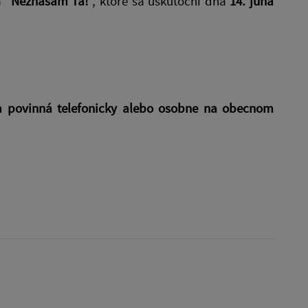
 "
Neznášam Ťa!
", ktoré sa uskutoční dňa
14. júna
a povinná telefonicky alebo osobne na obecnom