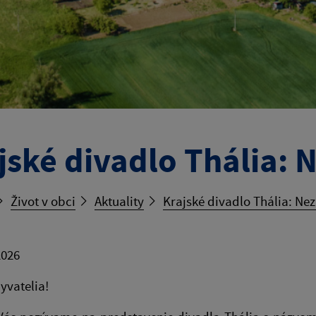
jské divadlo Thália:
Život v obci
Aktuality
Krajské divadlo Thália: Ne
2026
yvatelia!