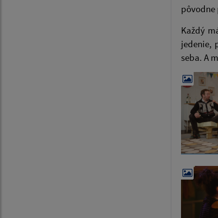
pôvodne 
Každý má
jedenie, 
seba. A 