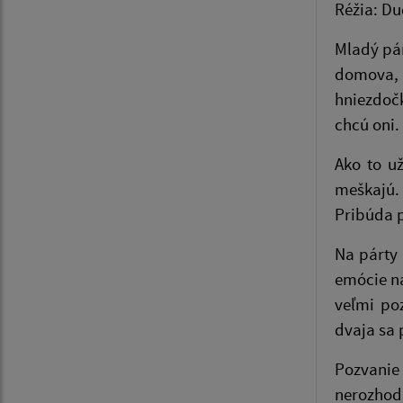
Réžia: Du
Mladý pár
domova, k
hniezdoč
chcú oni.
Ako to u
meškajú.
Pribúda p
Na párty 
emócie na
veľmi po
dvaja sa
Pozvanie 
nerozhod