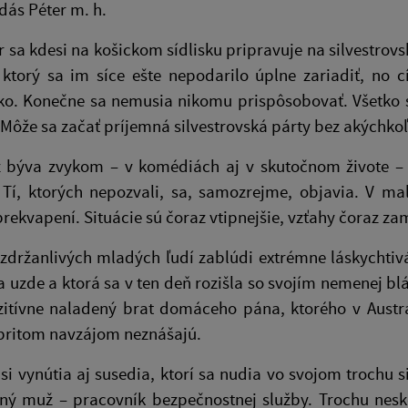
dás Péter m. h.
 sa kdesi na košickom sídlisku pripravuje na silvestrov
torý sa im síce ešte nepodarilo úplne zariadiť, no cí
ko. Konečne sa nemusia nikomu prispôsobovať. Všetko s
 Môže sa začať príjemná silvestrovská párty bez akýchko
ž býva zvykom – v komédiách aj v skutočnom živote – n
 Tí, ktorých nepozvali, sa, samozrejme, objavia. V ma
rekvapení. Situácie sú čoraz vtipnejšie, vzťahy čoraz za
zdržanlivých mladých ľudí zablúdi extrémne láskychtivá
 uzde a ktorá sa v ten deň rozišla so svojím nemenej bl
zitívne naladený brat domáceho pána, ktorého v Austr
 pritom navzájom neznášajú.
si vynútia aj susedia, ktorí sa nudia vo svojom troch
ný muž – pracovník bezpečnostnej služby. Trochu nesk