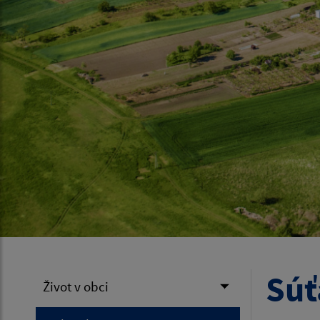
Súť
Život v obci