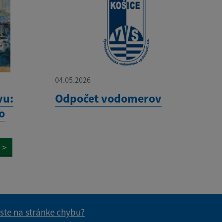
04.05.2026
vu:
Odpočet vodomerov
o
>
 ste na stránke chybu?