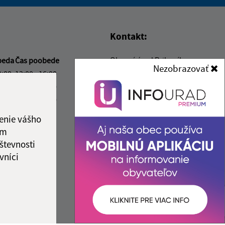
vás užitočné?
e pre vás užitočné?
Kontakt:
Obecný úrad Pribeník
beda
Čas poobede
Nezobrazovať
Petőfiho 276
2:00
13:00 - 16:00
076 51 Pribeník
2:00
13:00 - 16:00
2:00
13:00 - 17:00
info@pribenik.sk
ový deň
+421 911 990 804
enie vášho
3:00
ám
IČO: 00 331 856
ka:
12:00 - 13:00
števnosti
vníci