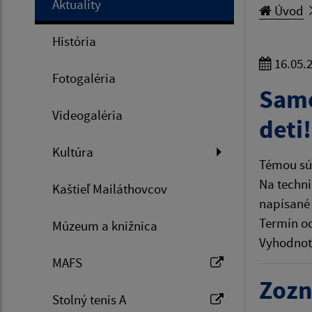
Aktuality
Úvod
História
16.05.
Fotogaléria
Samo
Videogaléria
deti!
Kultúra
Témou sú
Na techni
Kaštieľ Mailáthovcov
napísan
Termín o
Múzeum a knižnica
Vyhodnot
MAFS
Zozn
Stolný tenis A