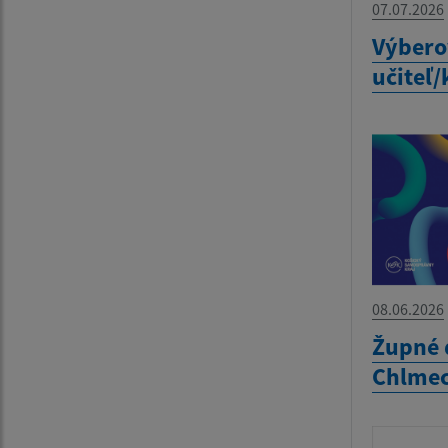
07.07.2026
Výbero
učiteľ/
08.06.2026
Župné 
Chlme