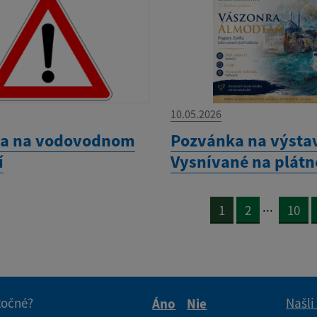
10.05.2026
ha na vodovodnom
Pozvánka na výsta
í
Vysnívané na plátn
...
1
2
10
itočné?
Našli
Áno
Nie