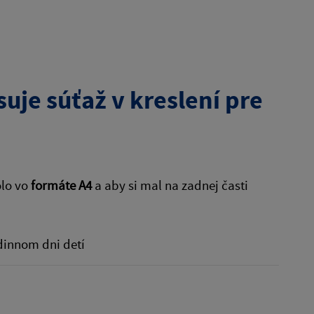
je súťaž v kreslení pre
olo vo
formáte A4
a aby si mal na zadnej časti
dinnom dni detí