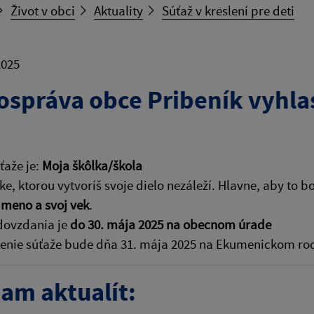
Život v obci
Aktuality
Súťaž v kreslení pre deti
2025
správa obce Pribeník vyhlasu
ťaže je:
Moja škôlka/škola
ke, ktorou vytvoríš svoje dielo nezáleží. Hlavne, aby to b
é
meno a svoj vek
.
dovzdania je
do 30. mája 2025 na obecnom úrade
enie súťaže bude dňa 31. mája 2025 na Ekumenickom ro
am aktualít: