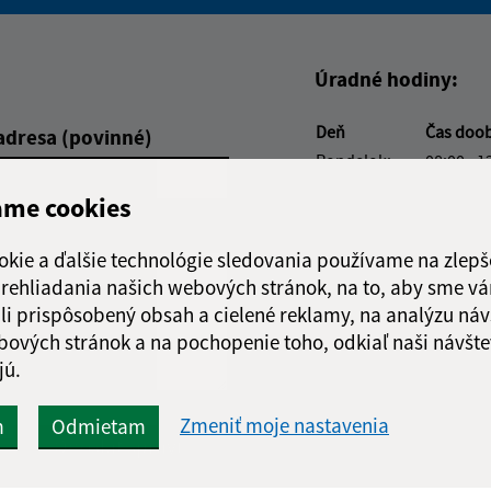
Boli tieto informácie pre 
Boli tieto informáci
Úradné hodiny:
Deň
Čas doo
adresa (povinné)
Pondelok:
08:00 - 1
Utorok:
08:00 - 1
ame cookies
Streda:
08:00 - 1
Štvrtok:
nestránk
okie a ďalšie technológie sledovania používame na zlepš
Piatok:
08:00 - 1
 prehliadania našich webových stránok, na to, aby sme v
Obedňajšia prestáv
li prispôsobený obsah a cielené reklamy, na analýzu náv
bových stránok a na pochopenie toho, odkiaľ naši návšte
jú.
Zmeniť moje nastavenia
m
Odmietam
Google reCaptcha Response
Odoslať správu