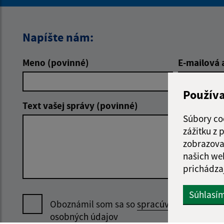
Napíšte nám:
Meno (povinné)
E-mailová 
Použív
Text vašej správy (povinné)
Súbory co
zážitku z
zobrazova
našich we
prichádza
Súhlasí
Oboznámil som sa so
spracúvaním
osobných údajov