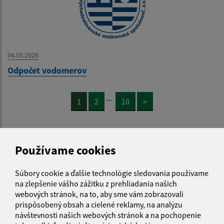
04.05.2026
Odpočet vodomerov
...
1
2
10
>
Používame cookies
Je táto stránka užitočná?
Áno
Nie
Súbory cookie a ďalšie technológie sledovania používame
Boli tieto 
Boli 
na zlepšenie vášho zážitku z prehliadania našich
Našli ste na stránke chybu?
Napíšte nám
webových stránok, na to, aby sme vám zobrazovali
prispôsobený obsah a cielené reklamy, na analýzu
návštevnosti našich webových stránok a na pochopenie
Napíšte nám: