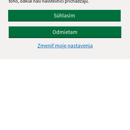
toho, odkiaľ naši návštevníci prichádzajú.
Meno (povinné)
Súhlasím
E-mailová adresa (povinné)
Odmietam
Zmeniť moje nastavenia
Text vašej správy (povinné)
Oboznámil som sa so
spracúvaním osobných
údajov
Google reCaptcha Response
Odoslať správu