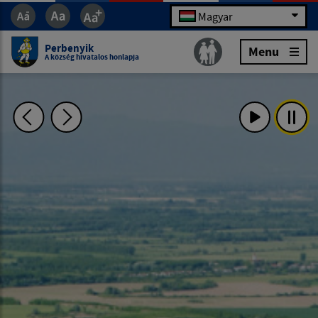
Magyar
Perbenyik
Menu
A község hivatalos honlapja