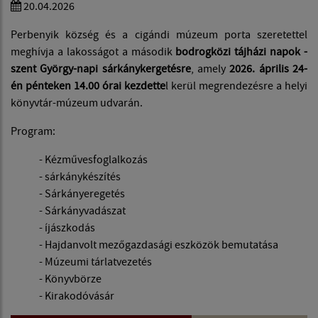
20.04.2026
Perbenyik község és a cigándi múzeum porta szeretettel
meghívja a lakosságot a második
bodrogközi tájházi napok -
szent György-napi sárkánykergetésre
, amely
2026. április 24-
én pénteken 14.00 órai kezdette
l kerül megrendezésre a helyi
könyvtár-múzeum udvarán.
Program:
- Kézművesfoglalkozás
- sárkánykészítés
- Sárkányeregetés
- Sárkányvadászat
- íjászkodás
- Hajdanvolt mezőgazdasági eszközök bemutatása
- Múzeumi tárlatvezetés
- Könyvbörze
- Kirakodóvásár