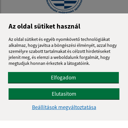
04.05.2026
Az oldal sütiket használ
Vízóra-leolvasás
Az oldal sütiket és egyéb nyomkövető technológiákat
alkalmaz, hogy javítsa a böngészési élményét, azzal hogy
...
1
2
10
>
személyre szabott tartalmakat és célzott hirdetéseket
jelenít meg, és elemzi a weboldalunk forgalmát, hogy
megtudjuk honnan érkeztek a látogatóink.
Elfogadom
Je táto stránka užitočná?
Áno
Nie
Boli tieto 
Boli 
Elutasítom
Našli ste na stránke chybu?
Napíšte nám
Beállítások megváltoztatása
Napíšte nám:
Keresztnév (povinné)