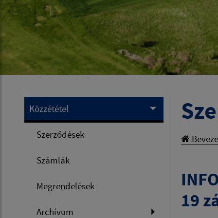
Sze
Közzététel
Szerződések
Beveze
Számlák
INFO
Megrendelések
19 z
Archívum