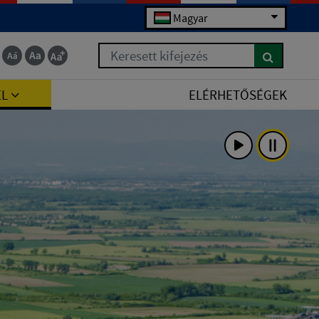
Magyar
Keresett kifejezés
EL
ELÉRHETŐSÉGEK