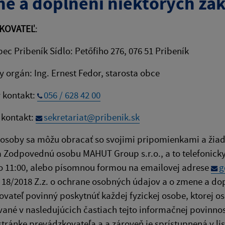
e a doplnení niektorých zá
KOVATEĽ
:
ec Pribeník Sídlo: Petőfiho 276, 076 51 Pribeník
y orgán: Ing. Ernest Fedor, starosta obce
 kontakt:
056 / 628 42 00
 kontakt:
sekretariat@pribenik.sk
 osoby sa môžu obracať so svojimi pripomienkami a žia
 Zodpovednú osobu MAHUT Group s.r.o., a to telefonicky 
o 11:00, alebo písomnou formou na emailovej adrese
g