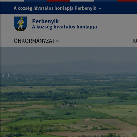
A község hivatalos honlapja Perbenyik
Perbenyik
A község hivatalos honlapja
ÖNKORMÁNYZAT
K