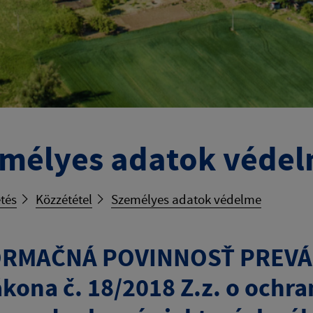
mélyes adatok véde
tés
Közzététel
Személyes adatok védelme
RMAČNÁ POVINNOSŤ PREVÁD
ákona č. 18/2018 Z.z. o ochr