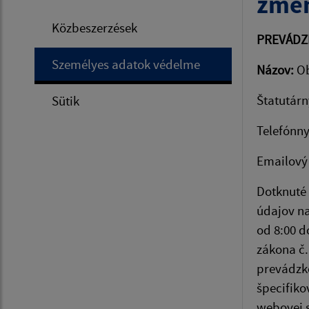
zmen
Közbeszerzések
PREVÁDZ
Személyes adatok védelme
Názov:
Ob
Štatutárn
Sütik
Telefónny
Emailový
Dotknuté
údajov na
od 8:00 d