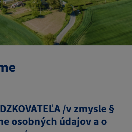
lme
ZKOVATEĽA /v zmysle §
ane osobných údajov a o