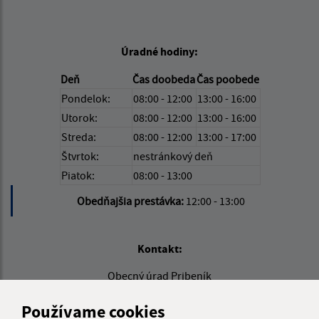
Úradné hodiny:
Deň
Čas doobeda
Čas poobede
Pondelok:
08:00 - 12:00
13:00 - 16:00
Utorok:
08:00 - 12:00
13:00 - 16:00
Streda:
08:00 - 12:00
13:00 - 17:00
Štvrtok:
nestránkový deň
Piatok:
08:00 - 13:00
Obedňajšia prestávka:
12:00 - 13:00
Kontakt:
Obecný úrad Pribeník
Petőfiho 276
Používame cookies
076 51 Pribeník