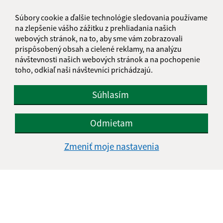
info@pribenik.sk
Súbory cookie a ďalšie technológie sledovania používame
+421 911 990 804
na zlepšenie vášho zážitku z prehliadania našich
webových stránok, na to, aby sme vám zobrazovali
IČO: 00 331 856
prispôsobený obsah a cielené reklamy, na analýzu
návštevnosti našich webových stránok a na pochopenie
toho, odkiaľ naši návštevníci prichádzajú.
Súhlasím
Odmietam
Zmeniť moje nastavenia