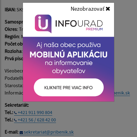
Nezobrazovať
IBAN:
SK54 5600 0000 0042 5230 5001
Samosprávny kraj
: Košický
Okres
: Trebišov
Región
: Medzibodrožie
Počet obyvateľov
: 1017
Rozloha
: 1233 ha
Prvá písomná zmienka
: v roku 1323
Všeobecné informácie:
info@pribenik.sk
Podateľňa:
podatelna@pribenik.sk
Starosta:
starosta@pribenik.sk
Informácie o napĺňaní webového sídla:
admin@pribenik.sk
Sekretariát:
Tel.:
+421 911 990 804
Tel.:
+421 56 / 628 42 00
E-mail
:
sekretariat@pribenik.sk