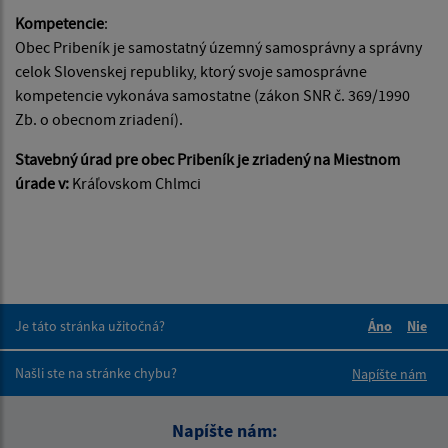
Kompetencie
:
Obec Pribeník je samostatný územný samosprávny a správny
celok Slovenskej republiky, ktorý svoje samosprávne
kompetencie vykonáva samostatne (zákon SNR č. 369/1990
Zb. o obecnom zriadení).
Stavebný úrad pre obec Pribeník je zriadený na Miestnom
úrade v:
Kráľovskom Chlmci
Je táto stránka užitočná?
Áno
Nie
Boli tieto 
Boli 
Našli ste na stránke chybu?
Napíšte nám
Napíšte nám: