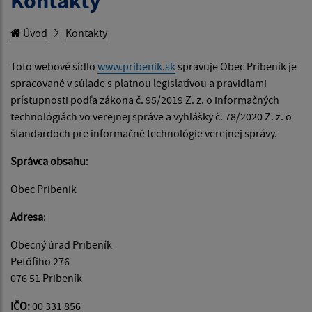
Kontakty
Úvod
Kontakty
Toto webové sídlo
www.pribenik.sk
spravuje Obec Pribeník
je
spracované v súlade s platnou legislatívou a pravidlami
prístupnosti podľa zákona č. 95/2019 Z. z. o informačných
technológiách vo verejnej správe a vyhlášky č. 78/2020 Z. z. o
štandardoch pre informačné technológie verejnej správy.
Správca obsahu
:
Obec Pribeník
Adresa
:
Obecný úrad Pribeník
Petőfiho 276
076 51 Pribeník
IČO:
00 331 856