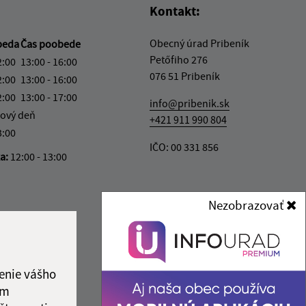
Kontakt:
Obecný úrad Pribeník
beda
Čas poobede
Petőfiho 276
2:00
13:00 - 16:00
076 51 Pribeník
2:00
13:00 - 16:00
2:00
13:00 - 17:00
info@pribenik.sk
ový deň
+421 911 990 804
3:00
IČO: 00 331 856
ka:
12:00 - 13:00
Nezobrazovať
enie vášho
ám