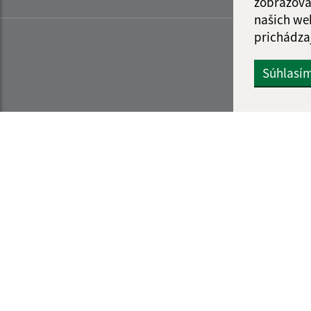
zobrazova
našich we
prichádza
Súhlasí
Informácie o stránke:
Navigácia:
Vyhlásenie o prístupnosti
Vytlačiť aktuálnu strá