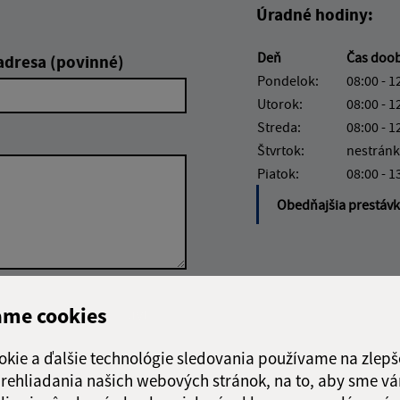
Úradné hodiny:
Deň
Čas doo
adresa (povinné)
Pondelok:
08:00 - 1
Utorok:
08:00 - 1
Streda:
08:00 - 1
Štvrtok:
nestránk
Piatok:
08:00 - 1
Obedňajšia prestáv
Google reCaptcha Response
ame cookies
Odoslať správu
okie a ďalšie technológie sledovania používame na zlepš
 prehliadania našich webových stránok, na to, aby sme v