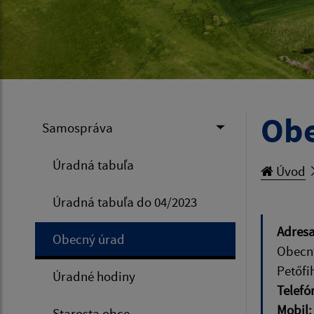
Obe
Samospráva
Úradná tabuľa
Úvod
Úradná tabuľa do 04/2023
Adresa
Obecný úrad
Obecný
Petőfi
Úradné hodiny
Telefó
Mobil
Starosta obce