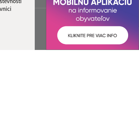
števnosti
vníci
ované:
Správca obsahu:
09:28 hod.
Správca obsahu je Obec Pribeník.