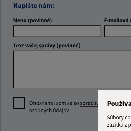
Napíšte nám:
Meno (povinné)
E-mailová 
Text vašej správy (povinné)
Použív
Oboznámil som sa so
spracúvaním
osobných údajov
Súbory co
zážitku z