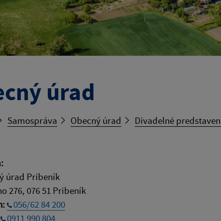
cný úrad
Samospráva
Obecný úrad
Divadelné predstavenie
:
 úrad Pribeník
ho 276, 076 51 Pribeník
n:
056/62 84 200
:
0911 990 804