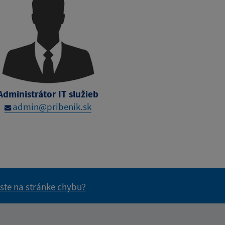
Administrátor IT služieb
admin@pribenik.sk
 ste na stránke chybu?
vás užitočné?
e pre vás užitočné?