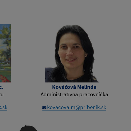
c.
Kováčová Melinda
tu
Administratívna pracovníčka
k.sk
kovacova.m@pribenik.sk