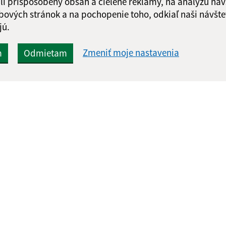
li prispôsobený obsah a cielené reklamy, na analýzu náv
bových stránok a na pochopenie toho, odkiaľ naši návšte
jú.
Zmeniť moje nastavenia
m
Odmietam
Rýchle odkazy:
Aktualiz
nku
Naša obec
03.08.2026 