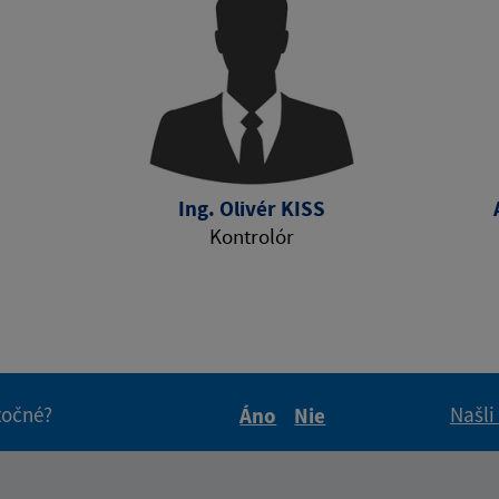
Ing. Olivér KISS
Kontrolór
itočné?
Našli
Áno
Nie
Boli tieto informácie pre 
Boli tieto informáci