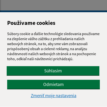
Je táto stránka užitočná?
Áno
Nie
Boli tieto 
Boli 
Používame cookies
Našli ste na stránke chybu?
Napíšte nám
Súbory cookie a ďalšie technológie sledovania používame
na zlepšenie vášho zážitku z prehliadania našich
Napíšte nám:
webových stránok, na to, aby sme vám zobrazovali
prispôsobený obsah a cielené reklamy, na analýzu
Meno (povinné)
návštevnosti našich webových stránok a na pochopenie
toho, odkiaľ naši návštevníci prichádzajú.
E-mailová adresa (povinné)
Súhlasím
Odmietam
Text vašej správy (povinné)
Zmeniť moje nastavenia