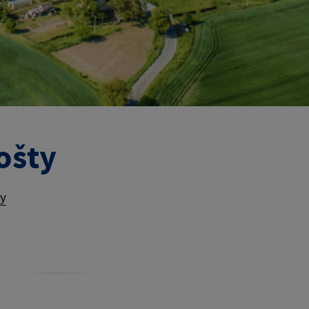
ošty
ty