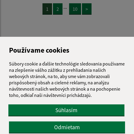
...
1
2
10
>
Je táto stránka užitočná?
Áno
Nie
Používame cookies
Boli tieto 
Boli 
Našli ste na stránke chybu?
Napíšte nám
Súbory cookie a ďalšie technológie sledovania používame
na zlepšenie vášho zážitku z prehliadania našich
webových stránok, na to, aby sme vám zobrazovali
Napíšte nám:
prispôsobený obsah a cielené reklamy, na analýzu
návštevnosti našich webových stránok a na pochopenie
Meno (povinné)
toho, odkiaľ naši návštevníci prichádzajú.
Súhlasím
E-mailová adresa (povinné)
Odmietam