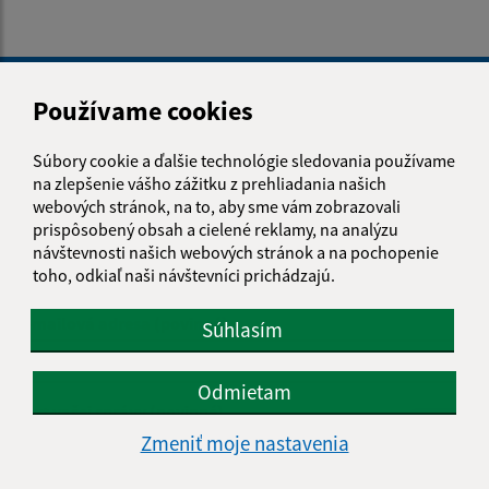
Je táto stránka užitočná?
Áno
Nie
Boli tieto 
Boli 
Používame cookies
Našli ste na stránke chybu?
Napíšte nám
Súbory cookie a ďalšie technológie sledovania používame
na zlepšenie vášho zážitku z prehliadania našich
Napíšte nám:
webových stránok, na to, aby sme vám zobrazovali
prispôsobený obsah a cielené reklamy, na analýzu
Meno (povinné)
návštevnosti našich webových stránok a na pochopenie
toho, odkiaľ naši návštevníci prichádzajú.
E-mailová adresa (povinné)
Súhlasím
Odmietam
Text vašej správy (povinné)
Zmeniť moje nastavenia