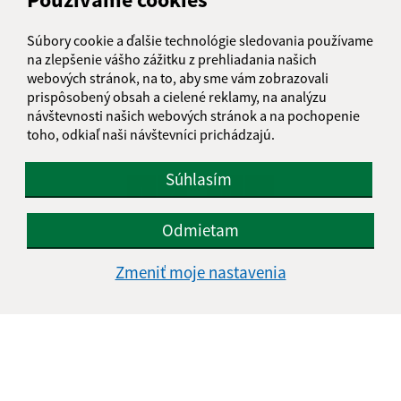
Súbory cookie a ďalšie technológie sledovania používame
na zlepšenie vášho zážitku z prehliadania našich
webových stránok, na to, aby sme vám zobrazovali
prispôsobený obsah a cielené reklamy, na analýzu
04.05.2026
návštevnosti našich webových stránok a na pochopenie
toho, odkiaľ naši návštevníci prichádzajú.
Odpočet vodomerov
Súhlasím
...
1
2
10
>
Odmietam
Zmeniť moje nastavenia
Je táto stránka užitočná?
Áno
Nie
Boli tieto 
Boli 
Našli ste na stránke chybu?
Napíšte nám