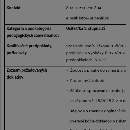
Kontakt
č. tel. 0911 990 804
e-mail: info@pribenik.sk
Kategória a podkategória
Učiteľ/ka 1. stupňa ZŠ
pedagogických zamestnancov
Kvalifikačné predpoklady,
Vzdelanie podľa Zákona 138/2019
požiadavky
predpisov a
Vyhlášky č. 173/2023 Z
predpokladoch PZ a OZ
Zoznam požadovaných
- Žiadosť o prijatie do zamestnania
dokladov
- Profesijný životopis
- Súhlas so spracovaním osobných ú
so zákonom č. 18/2018 Z. z. o oc
údajov a o zmene a doplnení niekt
- Overené kópie dokladov o získan