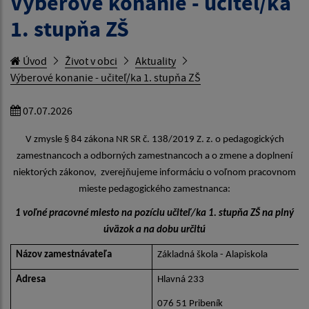
Výberové konanie - učiteľ/ka
1. stupňa ZŠ
Úvod
Život v obci
Aktuality
Výberové konanie - učiteľ/ka 1. stupňa ZŠ
07.07.2026
V zmysle § 84 zákona NR SR č. 138/2019 Z. z. o pedagogických
zamestnancoch a odborných zamestnancoch a o zmene a doplnení
niektorých zákonov, zverejňujeme informáciu o voľnom pracovnom
mieste pedagogického zamestnanca:
1 voľné pracovné miesto na pozíciu učiteľ/ka 1. stupňa ZŠ na plný
úväzok a na dobu určitú
Názov zamestnávateľa
Základná škola - Alapiskola
Adresa
Hlavná 233
076 51 Pribeník