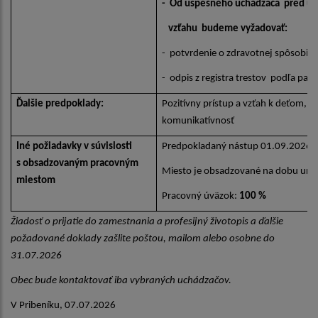
- Od úspešného uchádzača pred u
vzťahu budeme vyžadovať:
- potvrdenie o zdravotnej spôsobilo
- odpis z registra trestov podľa par
Ďalšie predpoklady:
Pozitívny prístup a vzťah k deťom, tvor
komunikatívnosť
Iné požiadavky v súvislosti
Predpokladaný nástup 01.09.2026
s obsadzovaným pracovným
Miesto je obsadzované na dobu urči
miestom
Pracovný úväzok:
100 %
Žiadosť o prijatie do zamestnania a profesijný životopis a ďalšie
požadované doklady zašlite poštou, mailom alebo osobne do
31.07.2026
Obec bude kontaktovať iba vybraných uchádzačov.
V Pribeníku, 07.07.2026