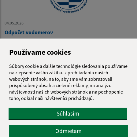
04.05.2026
Odpočet vodomerov
...
Používame cookies
1
2
10
>
Súbory cookie a ďalšie technológie sledovania používame
na zlepšenie vášho zážitku z prehliadania našich
webových stránok, na to, aby sme vám zobrazovali
prispôsobený obsah a cielené reklamy, na analýzu
Je táto stránka užitočná?
Áno
Nie
návštevnosti našich webových stránok a na pochopenie
Boli tieto 
Boli 
toho, odkiaľ naši návštevníci prichádzajú.
Našli ste na stránke chybu?
Napíšte nám
Súhlasím
Napíšte nám:
Odmietam
Meno (povinné)