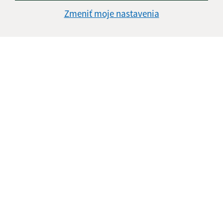
Zmeniť moje nastavenia
E-mailová adresa (povinné)
Text vašej správy (povinné)
Oboznámil som sa so
spracúvaním osobných
údajov
Google reCaptcha Response
Odoslať správu