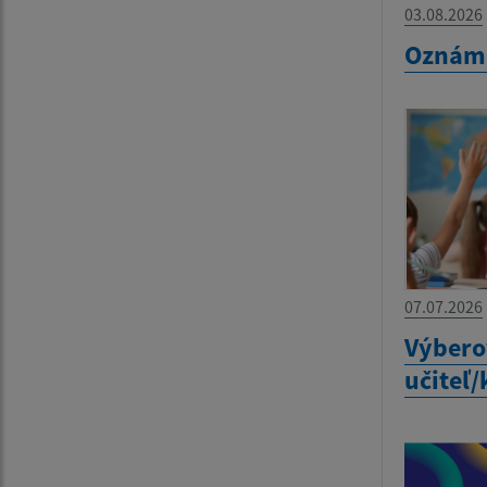
03.08.2026
Oznám
07.07.2026
Výbero
učiteľ/