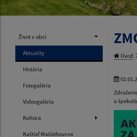
ZMO
Život v obci
Aktuality
Úvod
História
02.01.
Fotogaléria
Združenie
a špekulá
Videogaléria
Kultúra
Kaštieľ Mailáthovcov