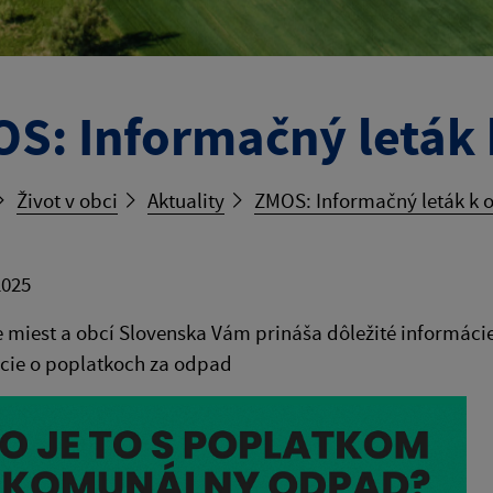
S: Informačný leták
Život v obci
Aktuality
ZMOS: Informačný leták k
2025
 miest a obcí Slovenska Vám prináša dôležité informác
cie o poplatkoch za odpad