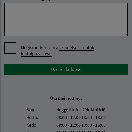
Megismerkedtem a
személyes adatok
feldolgozásával
Google reCaptcha Response
Üzenet küldése
Úradné hodiny:
Nap
Reggeli idő
Délutáni idő
Hétfő:
08:00 - 12:00
13:00 - 16:00
Kedd:
08:00 - 12:00
13:00 - 16:00