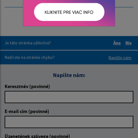
Je táto stránka užitočná?
Áno
Nie
Boli tieto 
Boli 
Našli ste na stránke chybu?
Napíšte nám
Napíšte nám:
Keresztnév (povinné)
E-mail cím (povinné)
Üzenetének szövege (povinné)