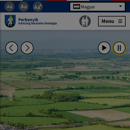
Magyar
Perbenyik
Menu
A község hivatalos honlapja