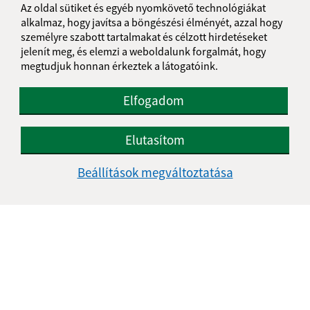
Az oldal sütiket és egyéb nyomkövető technológiákat
alkalmaz, hogy javítsa a böngészési élményét, azzal hogy
személyre szabott tartalmakat és célzott hirdetéseket
jelenít meg, és elemzi a weboldalunk forgalmát, hogy
megtudjuk honnan érkeztek a látogatóink.
Elfogadom
Elutasítom
Beállítások megváltoztatása
Az oldalról:
Hozzáférhetőségi nyilatkozat
Szerzői jog
Személyes adatok védelme
Navigáció:
Nyomtatás