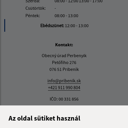
Szerda:
08:00 - 12:00
13:00 - 17:00
Csütörtök:
-
Péntek:
08:00 - 13:00
Ebédszünet:
12:00 - 13:00
Kontakt:
Obecný úrad Perbenyik
Petőfiho 276
076 51 Pribeník
info@pribenik.sk
+421 911 990 804
IČO: 00 331 856
Az oldal sütiket használ