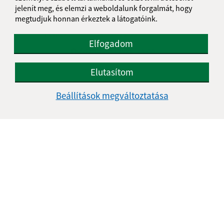
Szerda:
08:00 - 12:00
13:00 - 17:00
jelenít meg, és elemzi a weboldalunk forgalmát, hogy
megtudjuk honnan érkeztek a látogatóink.
Csütörtök:
-
Péntek:
08:00 - 13:00
Elfogadom
Ebédszünet:
12:00 - 13:00
Elutasítom
Kontakt:
Beállítások megváltoztatása
Obecný úrad Perbenyik
Petőfiho 276
076 51 Pribeník
info@pribenik.sk
+421 911 990 804
IČO: 00 331 856