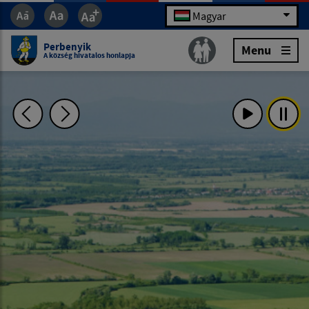
Magyar
Perbenyik
Menu
A község hivatalos honlapja