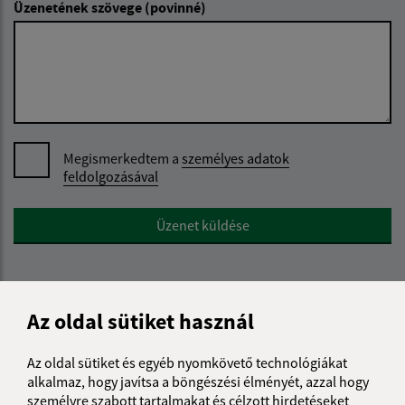
Üzenetének szövege (povinné)
Megismerkedtem a
személyes adatok
feldolgozásával
Google reCaptcha Response
Üzenet küldése
Úradné hodiny:
Az oldal sütiket használ
Nap
Reggeli idő
Délutáni idő
Az oldal sütiket és egyéb nyomkövető technológiákat
Hétfő:
08:00 - 12:00
13:00 - 16:00
alkalmaz, hogy javítsa a böngészési élményét, azzal hogy
Kedd:
08:00 - 12:00
13:00 - 16:00
személyre szabott tartalmakat és célzott hirdetéseket