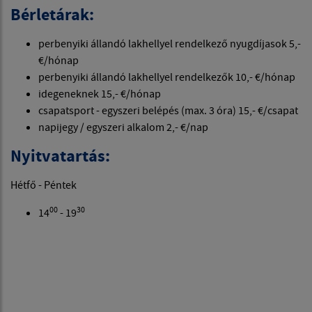
Bérletárak:
perbenyiki állandó lakhellyel rendelkező nyugdíjasok 5,-
€/hónap
perbenyiki állandó lakhellyel rendelkezők 10,- €/hónap
idegeneknek 15,- €/hónap
csapatsport - egyszeri belépés (max. 3 óra) 15,- €/csapat
napijegy / egyszeri alkalom 2,- €/nap
Nyitvatartás:
Hétfő - Péntek
00
30
14
- 19