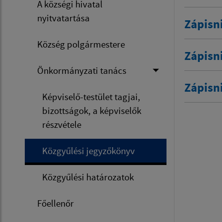
A községi hivatal
nyitvatartása
Zápisn
Község polgármestere
Zápisn
Önkormányzati tanács
Zápisn
Képviselő-testület tagjai,
bizottságok, a képviselők
részvétele
Közgyűlési jegyzőkönyv
Közgyűlési határozatok
Főellenőr