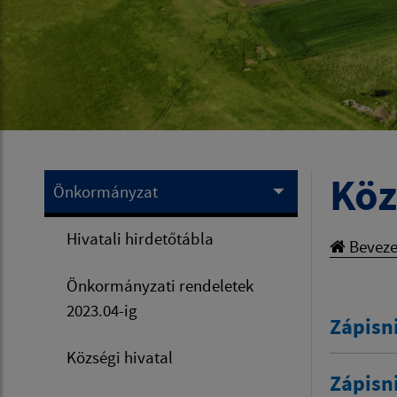
Köz
Önkormányzat
Hivatali hirdetőtábla
Beveze
Önkormányzati rendeletek
2023.04-ig
Zápisn
Községi hivatal
Zápisn