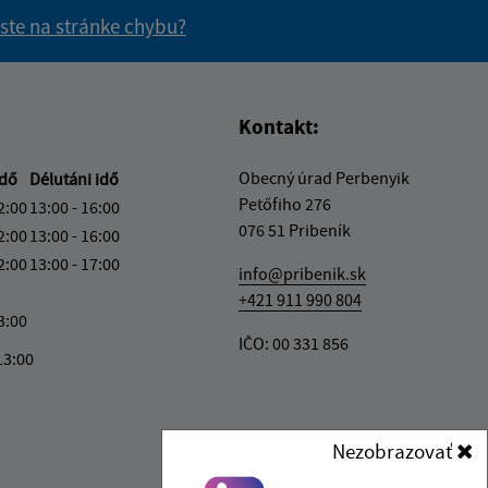
 ste na stránke chybu?
vás užitočné?
e pre vás užitočné?
Kontakt:
Obecný úrad Perbenyik
idő
Délutáni idő
Petőfiho 276
2:00
13:00 - 16:00
076 51 Pribeník
2:00
13:00 - 16:00
2:00
13:00 - 17:00
info@pribenik.sk
+421 911 990 804
3:00
IČO: 00 331 856
13:00
Nezobrazovať