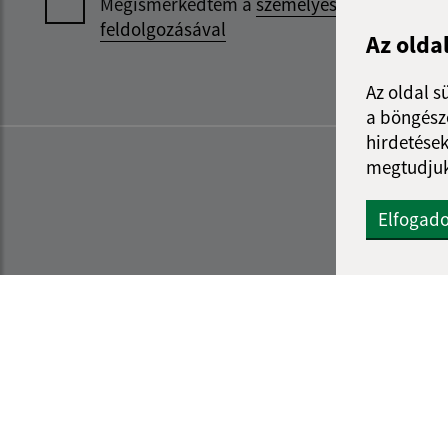
Megismerkedtem a
személyes adatok
feldolgozásával
Az olda
Az oldal s
a böngészé
hirdetések
megtudjuk
Elfogad