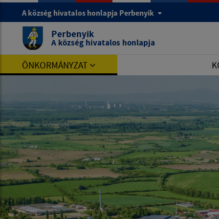
A község hivatalos honlapja Perbenyik
Perbenyik
A község hivatalos honlapja
ÖNKORMÁNYZAT
K