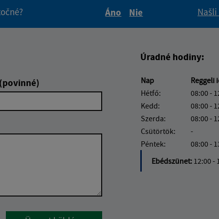
itočné?
Našli
Áno
Nie
Boli tieto informácie pre 
Boli tieto informáci
Úradné hodiny:
Nap
Reggeli 
 (povinné)
Hétfő:
08:00 - 1
Kedd:
08:00 - 1
Szerda:
08:00 - 1
Csütörtök:
-
Péntek:
08:00 - 1
Ebédszünet:
12:00 - 
Google reCaptcha Response