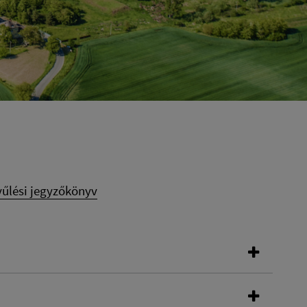
űlési jegyzőkönyv