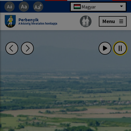
Magyar
Perbenyik
Menu
A község hivatalos honlapja