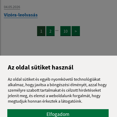
04.05.2026
Vízóra-leolvasás
...
1
2
10
>
Je táto stránka užitočná?
Áno
Nie
Az oldal sütiket használ
Boli tieto 
Boli 
Našli ste na stránke chybu?
Napíšte nám
Az oldal sütiket és egyéb nyomkövető technológiákat
alkalmaz, hogy javítsa a böngészési élményét, azzal hogy
személyre szabott tartalmakat és célzott hirdetéseket
Napíšte nám:
jelenít meg, és elemzi a weboldalunk forgalmát, hogy
megtudjuk honnan érkeztek a látogatóink.
Keresztnév (povinné)
Elfogadom