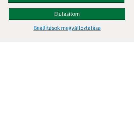
E-mail cím (povinné)
Elutasítom
Beállítások megváltoztatása
Üzenetének szövege (povinné)
Megismerkedtem a
személyes adatok
feldolgozásával
Google reCaptcha Response
Üzenet küldése
Úradné hodiny: