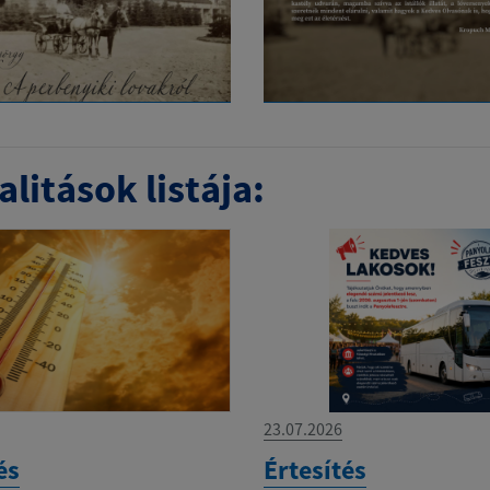
litások listája:
23.07.2026
és
Értesítés