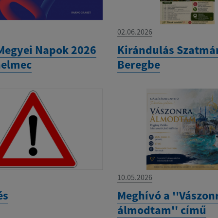
02.06.2026
Megyei Napok 2026
Kirándulás Szatmá
helmec
Beregbe
10.05.2026
és
Meghívó a ''Vászon
álmodtam'' című