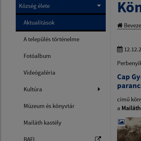
Kön
Község élete
Aktualitások
Beveze
A település történelme
12.12.
Fotóalbum
Perbenyik
Videógaléria
Cap Gyö
paranc
Kultúra
című kön
Múzeum és könyvtár
a
Mailáth
Mailáth kastély
BAFL