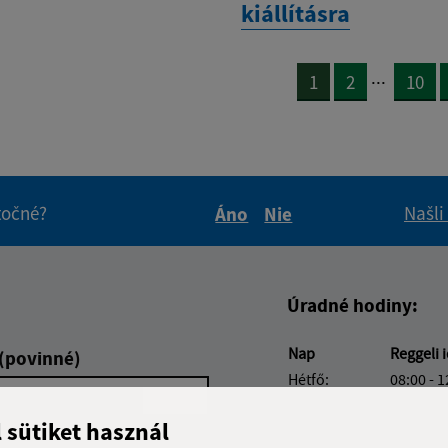
kiállításra
...
1
2
10
itočné?
Našli
Áno
Nie
Boli tieto informácie pre 
Boli tieto informáci
Úradné hodiny:
Nap
Reggeli 
 (povinné)
Hétfő:
08:00 - 1
Kedd:
08:00 - 1
l sütiket használ
Szerda:
08:00 - 1