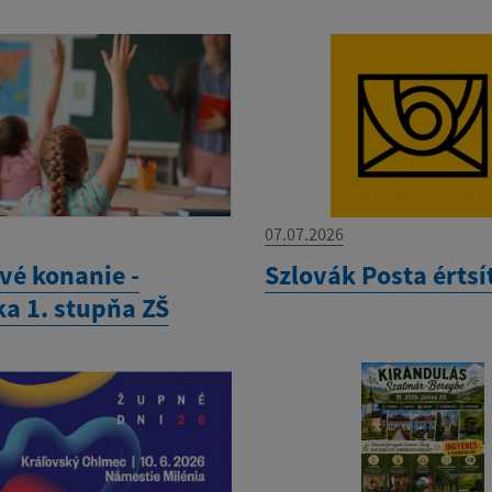
07.07.2026
vé konanie -
Szlovák Posta értsí
ka 1. stupňa ZŠ