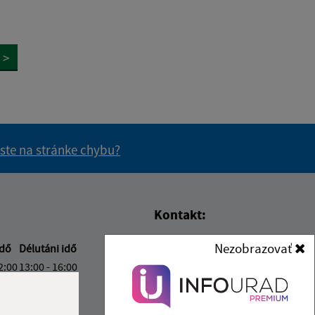
>
 ste na stránke chybu?
vás užitočné?
e pre vás užitočné?
Kontakt:
Nezobrazovať
Obecný úrad Perbenyik
idő
Délutáni idő
Petőfiho 276
2:00
13:00 - 16:00
076 51 Pribeník
2:00
13:00 - 16:00
2:00
13:00 - 17:00
info@pribenik.sk