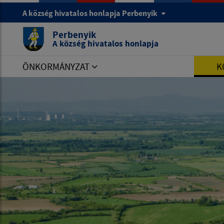
A község hivatalos honlapja Perbenyik
Perbenyik
A község hivatalos honlapja
ÖNKORMÁNYZAT
K