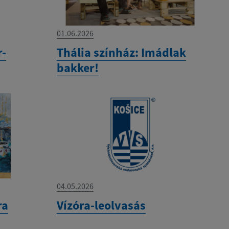
01.06.2026
r-
Thália színház: Imádlak
bakker!
04.05.2026
ra
Vízóra-leolvasás