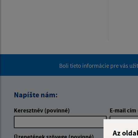
Boli tieto informácie pre vás už
Napíšte nám:
Keresztnév (povinné)
E-mail cím
Az olda
Üzenetének szövege (povinné)