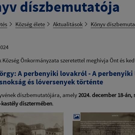
yv díszbemutatója
tés
Község élete
Aktualitások
Könyv díszbemuta
2024
 Község Önkormányzata szeretettel meghívja Önt és ked
rgy: A perbenyiki lovakról - A perbenyiki
snokság és lóversenyek történte
yvének díszbemutatójára, amely
2024. december 18-án, 
-kastély dísztermében
.