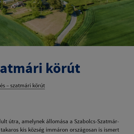
zatmári körút
és – szatmári körút
dult útra, amelynek állomása a Szabolcs-Szatmár-
ó takaros kis község immáron országosan is ismert