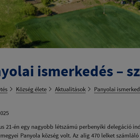
yolai ismerkedés – s
tés
Község élete
Aktualitások
Panyolai ismerked
2025
us 21-én egy nagyobb létszámú perbenyiki delegáció in
megyei Panyola község volt. Az alig 470 lelket számlál