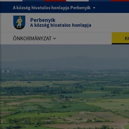
A község hivatalos honlapja Perbenyik
Perbenyik
A község hivatalos honlapja
ÖNKORMÁNYZAT
K