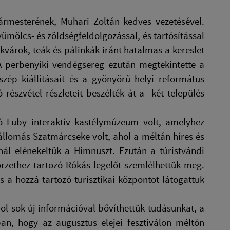
rmesterének, Muhari Zoltán kedves vezetésével.
mölcs- és zöldségfeldolgozással, és tartósítással
kvárok, teák és pálinkák iránt hatalmas a kereslet
A perbenyiki vendégsereg ezután megtekintette a
ép kiállításait és a gyönyörű helyi református
 részvétel részleteit beszélték át a két település
 Luby interaktív kastélymúzeum volt, amelyhez
állomás Szatmárcseke volt, ahol a méltán híres és
nál elénekeltük a Himnuszt. Ezután a túristvándi
rzethez tartozó Rókás-legelőt szemlélhettük meg.
a hozzá tartozó turisztikai központot látogattuk
ol sok új információval bővíthettük tudásunkat, a
n, hogy az augusztus elejei fesztiválon méltón