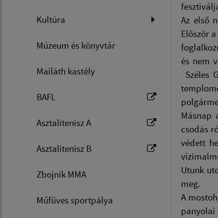
fesztivál
Kultúra
Az első 
Először a
Múzeum és könyvtár
foglalkoz
és nem v
Mailáth kastély
Széles G
templomot
BAFL
polgármes
Másnap a
Asztalitenisz A
csodás ró
védett he
Asztalitenisz B
vízimalmo
Utunk uto
Zbojník MMA
meg.
A mostoha
Műfüves sportpálya
panyolai