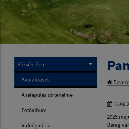
Pan
Község élete
Aktualitások
Beveze
A település történelme
12.06.
Fotóalbum
2025.máj
Bereg vár
Videógaléria