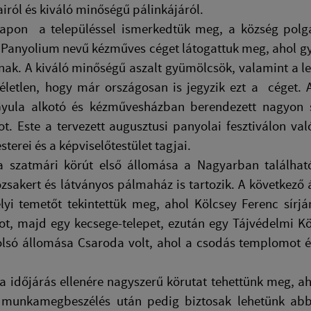
jairól és kiváló minőségű pálinkájáról.
napon a településsel ismerkedtük meg, a község polgá
 Panyolium nevű kézműves céget látogattuk meg, ahol gyü
nak. A kiváló minőségű aszalt gyümölcsök, valamint a le
életlen, hogy már országosan is jegyzik ezt a céget. 
yula alkotó és kézművesházban berendezett nagyon sz
. Este a tervezett augusztusi panyolai fesztiválon való
terei és a képviselőtestület tagjai.
 szatmári körút első állomása a Nagyarban található
zsakert és látványos pálmaház is tartozik. A következő 
lyi temetőt tekintettük meg, ahol Kölcsey Ferenc sírjá
t, majd egy kecsege-telepet, ezután egy Tájvédelmi Kö
lsó állomása Csaroda volt, ahol a csodás templomot és 
 időjárás ellenére nagyszerű körutat tehettünk meg, ah
 munkamegbeszélés után pedig biztosak lehetünk abba