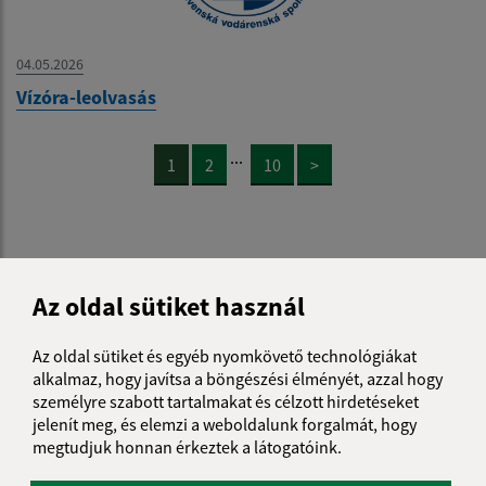
04.05.2026
Vízóra-leolvasás
...
1
2
10
>
Az oldal sütiket használ
Je táto stránka užitočná?
Áno
Nie
Boli tieto 
Boli 
Az oldal sütiket és egyéb nyomkövető technológiákat
Našli ste na stránke chybu?
Napíšte nám
alkalmaz, hogy javítsa a böngészési élményét, azzal hogy
személyre szabott tartalmakat és célzott hirdetéseket
Napíšte nám:
jelenít meg, és elemzi a weboldalunk forgalmát, hogy
megtudjuk honnan érkeztek a látogatóink.
Keresztnév (povinné)