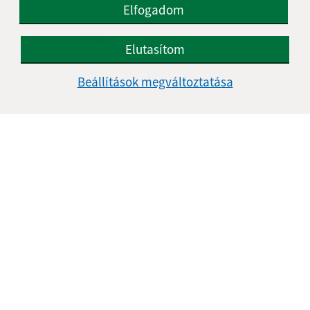
Elfogadom
E-mail cím (povinné)
Elutasítom
Beállítások megváltoztatása
Üzenetének szövege (povinné)
Megismerkedtem a
személyes adatok
feldolgozásával
Google reCaptcha Response
Üzenet küldése