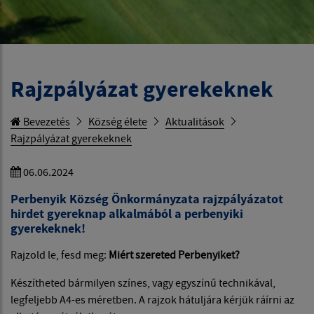
Rajzpályázat gyerekeknek
Bevezetés
Község élete
Aktualitások
Rajzpályázat gyerekeknek
06.06.2024
Perbenyik Község Önkormányzata rajzpályázatot
hirdet gyereknap alkalmából a perbenyiki
gyerekeknek!
Rajzold le, fesd meg:
Miért szereted Perbenyiket?
Készítheted bármilyen színes, vagy egyszínű technikával,
legfeljebb A4-es méretben. A rajzok hátuljára kérjük ráírni az