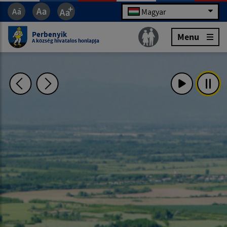
Magyar
Perbenyik
Menu
A község hivatalos honlapja