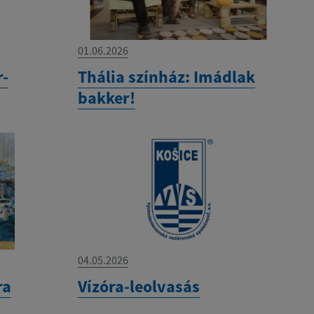
01.06.2026
r-
Thália színház: Imádlak
bakker!
04.05.2026
ra
Vízóra-leolvasás