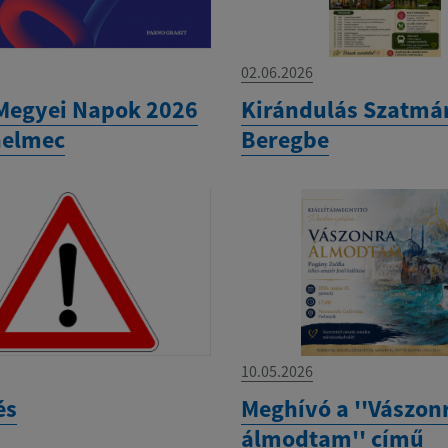
02.06.2026
Megyei Napok 2026
Kirándulás Szatmá
helmec
Beregbe
10.05.2026
és
Meghívó a ''Vászon
álmodtam'' című