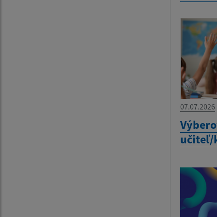
07.07.2026
Výbero
učiteľ/