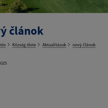
ý článok
tés
Község élete
Aktualitások
nový článok
2025