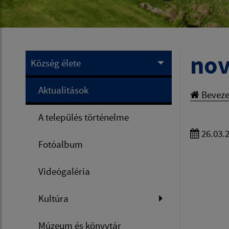
nov
Község élete
Aktualitások
Beveze
A település történelme
26.03.
Fotóalbum
Videógaléria
Kultúra
Múzeum és könyvtár