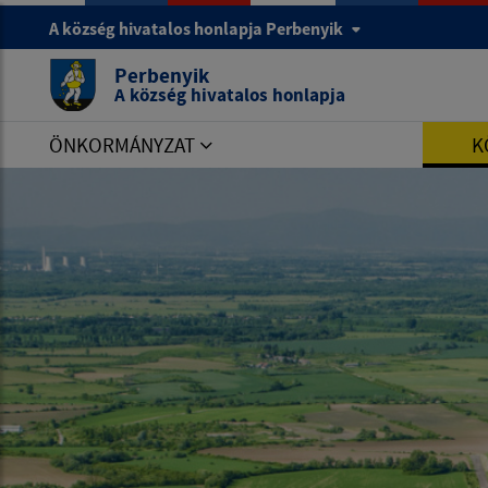
A község hivatalos honlapja Perbenyik
Perbenyik
A község hivatalos honlapja
ÖNKORMÁNYZAT
K