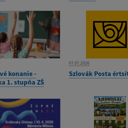
07.07.2026
vé konanie -
Szlovák Posta értsí
ka 1. stupňa ZŠ