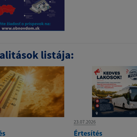
litások listája:
23.07.2026
és
Értesítés