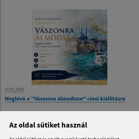
10.05.2026
Meghívó a ''Vászonra álmodtam'' című kiállításra
Az oldal sütiket használ
Az oldal sütiket és egyéb nyomkövető technológiákat