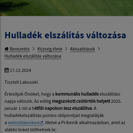
Hulladék elszálítás változása
Bevezetés
Község élete
Aktualitások
Hulladék elszálítás változása
17.12.2024
Tisztelt Lakosok!
Értesítjük Önöket, hogy a
kommunális hulladék
elszállítási
napja változik. Az eddig
megszokott csütörtök helyett
2025.
január 1-töl a h
étfői napokon lesz elszállítva
. A
hulladékelszállítás pontos időpontjait megtalálják
a
weboldalunkon
, illetve a Pribeník alkalmazásban, amit az
alábbi linket tölthetnek le: