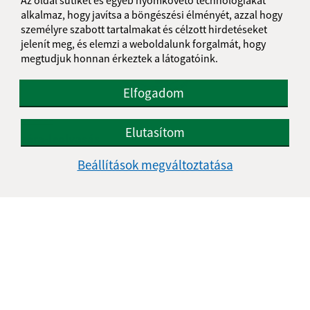
alkalmaz, hogy javítsa a böngészési élményét, azzal hogy
személyre szabott tartalmakat és célzott hirdetéseket
jelenít meg, és elemzi a weboldalunk forgalmát, hogy
megtudjuk honnan érkeztek a látogatóink.
Elfogadom
04.05.2026
Elutasítom
Vízóra-leolvasás
Beállítások megváltoztatása
...
1
2
10
>
Je táto stránka užitočná?
Áno
Nie
Boli tieto 
Boli 
Našli ste na stránke chybu?
Napíšte nám