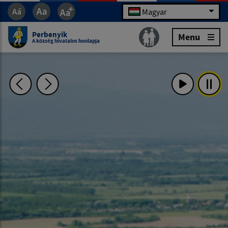
Magyar
Perbenyik
Menu
A község hivatalos honlapja