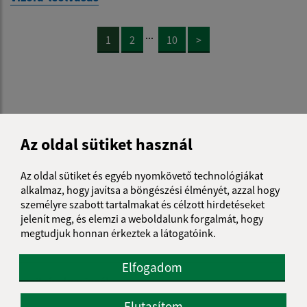
...
1
2
10
>
Je táto stránka užitočná?
Áno
Nie
Az oldal sütiket használ
Boli tieto 
Boli 
Našli ste na stránke chybu?
Napíšte nám
Az oldal sütiket és egyéb nyomkövető technológiákat
alkalmaz, hogy javítsa a böngészési élményét, azzal hogy
Napíšte nám:
személyre szabott tartalmakat és célzott hirdetéseket
jelenít meg, és elemzi a weboldalunk forgalmát, hogy
Keresztnév (povinné)
megtudjuk honnan érkeztek a látogatóink.
Elfogadom
E-mail cím (povinné)
Elutasítom