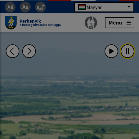
Magyar
Perbenyik
Menu
A község hivatalos honlapja