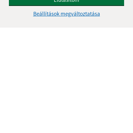
Üzenetének szövege (povinné)
Beállítások megváltoztatása
Megismerkedtem a
személyes adatok
feldolgozásával
Google reCaptcha Response
Üzenet küldése
Úradné hodiny:
Nap
Reggeli idő
Délutáni idő
Hétfő:
08:00 - 12:00
13:00 - 16:00