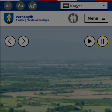
Magyar
Perbenyik
Menu
A község hivatalos honlapja