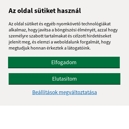
Našli ste na stránke chybu?
Napíšte nám
Az oldal sütiket használ
Napíšte nám:
Az oldal sütiket és egyéb nyomkövető technológiákat
alkalmaz, hogy javítsa a böngészési élményét, azzal hogy
Keresztnév (povinné)
személyre szabott tartalmakat és célzott hirdetéseket
jelenít meg, és elemzi a weboldalunk forgalmát, hogy
megtudjuk honnan érkeztek a látogatóink.
E-mail cím (povinné)
Elfogadom
Üzenetének szövege (povinné)
Elutasítom
Beállítások megváltoztatása
Megismerkedtem a
személyes adatok