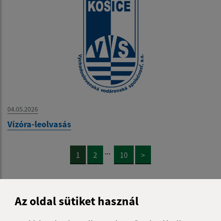
04.05.2026
Vízóra-leolvasás
...
1
2
10
>
Az oldal sütiket használ
Je táto stránka užitočná?
Áno
Nie