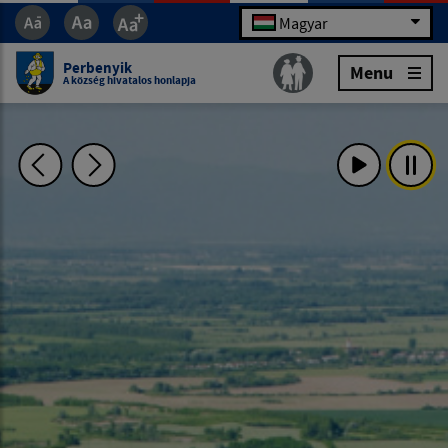
Magyar
Perbenyik
Menu
A község hivatalos honlapja