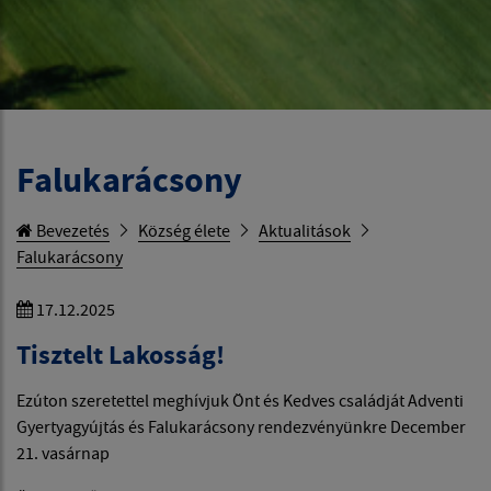
Falukarácsony
Bevezetés
Község élete
Aktualitások
Falukarácsony
17.12.2025
Tisztelt Lakosság!
Ezúton szeretettel meghívjuk Önt és Kedves családját Adventi
Gyertyagyújtás és Falukarácsony rendezvényünkre December
21. vasárnap