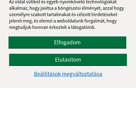
Az oldal sütiket és egyéb nyomkövető technológiákat
Boli tieto 
Boli 
alkalmaz, hogy javítsa a böngészési élményét, azzal hogy
Našli ste na stránke chybu?
Napíšte nám
személyre szabott tartalmakat és célzott hirdetéseket
jelenít meg, és elemzi a weboldalunk forgalmát, hogy
megtudjuk honnan érkeztek a látogatóink.
Napíšte nám:
Elfogadom
Keresztnév (povinné)
Elutasítom
E-mail cím (povinné)
Beállítások megváltoztatása
Üzenetének szövege (povinné)