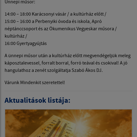
Ünnepi műsor:
14:00 – 18:00 Karácsonyi vásár / a kultúrház előtt /
15:00 – 16:00 a Perbenyiki óvoda és iskola, Apró
néptánccsoport és az Ökumenikus Vegyeskar műsora /
kultúrház /
16:00 Gyertyagyújtás
A ünnepi műsor után a kultúrház előtt megvendégeljük meleg
káposztalevessel, forralt borral, forró teával és csokival! A jó
hangulathoz a zenét szolgáltatja Szabó Ákos DJ.
Várunk Mindenkit szeretettel!
Aktualitások listája: