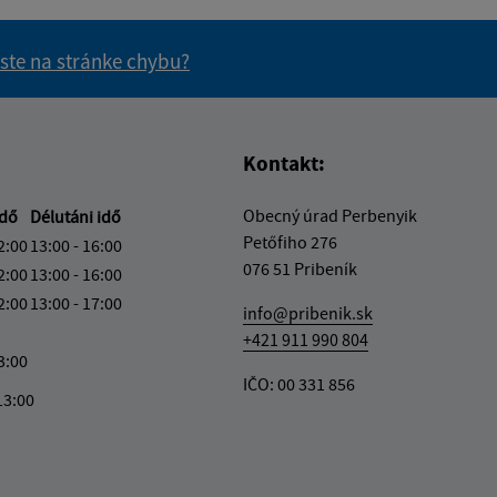
 ste na stránke chybu?
vás užitočné?
e pre vás užitočné?
Kontakt:
Obecný úrad Perbenyik
idő
Délutáni idő
Petőfiho 276
2:00
13:00 - 16:00
076 51 Pribeník
2:00
13:00 - 16:00
2:00
13:00 - 17:00
info@pribenik.sk
+421 911 990 804
3:00
IČO: 00 331 856
13:00