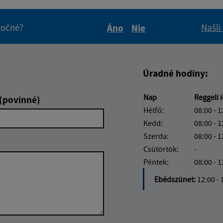
itočné?
Našli
Áno
Nie
Boli tieto informácie pre 
Boli tieto informáci
Úradné hodiny:
Nap
Reggeli 
 (povinné)
Hétfő:
08:00 - 1
Kedd:
08:00 - 1
Szerda:
08:00 - 1
Csütörtök:
-
Péntek:
08:00 - 1
Ebédszünet:
12:00 - 