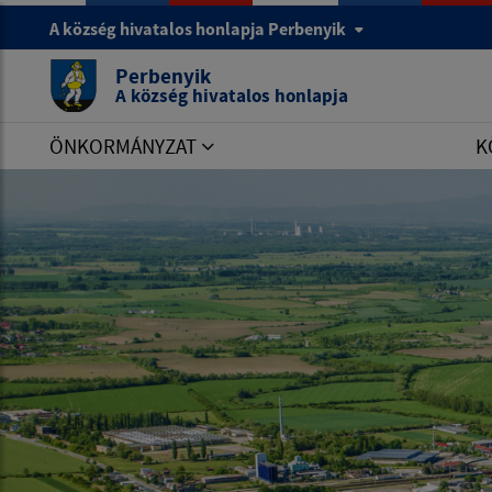
A község hivatalos honlapja Perbenyik
Perbenyik
A község hivatalos honlapja
ÖNKORMÁNYZAT
K