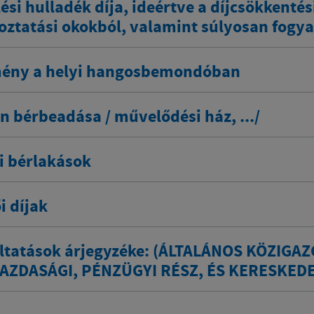
ési hulladék díja, ideértve a díjcsökkenté
oztatási okokból, valamint súlyosan fogya
ény a helyi hangosbemondóban
n bérbeadása / művelődési ház, .../
i bérlakások
i díjak
gáltatások árjegyzéke: (ÁLTALÁNOS KÖZIGA
ZDASÁGI, PÉNZÜGYI RÉSZ, ÉS KERESKED