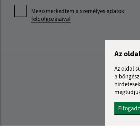
Megismerkedtem a
személyes adatok
feldolgozásával
Az olda
Az oldal s
a böngészé
hirdetések
megtudjuk
Elfogad