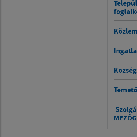
Települ
foglalk
Közlem
Ingatla
Község
Temető
​ Szol
MEZŐGA