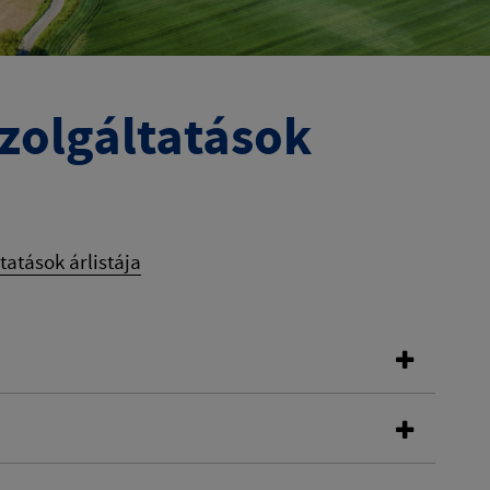
szolgáltatások
ltatások árlistája