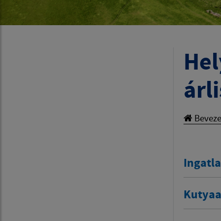
Hel
árl
Beveze
Ingatl
Kutya