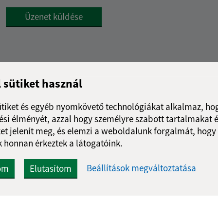
Google reCaptcha Response
Üzenet küldése
l sütiket használ
ütiket és egyéb nyomkövető technológiákat alkalmaz, hog
si élményét, azzal hogy személyre szabott tartalmakat é
et jelenít meg, és elemzi a weboldalunk forgalmát, hogy
 honnan érkeztek a látogatóink.
Beállítások megváltoztatása
om
Elutasítom