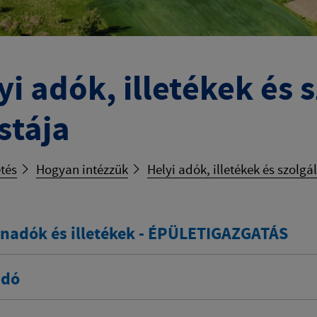
yi adók, illetékek és 
istája
tés
Hogyan intézzük
Helyi adók, illetékek és szolgá
anadók és illetékek - ÉPÜLETIGAZGATÁS
adó