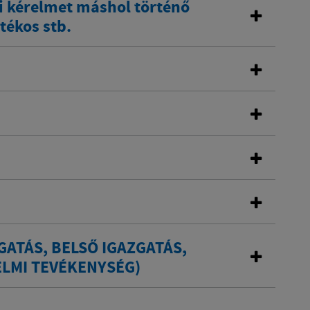
si kérelmet máshol történő
tékos stb.
ZGATÁS, BELSŐ IGAZGATÁS,
ELMI TEVÉKENYSÉG)