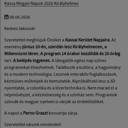
Kassa Megyei Napok 2026 Királyhelmec
08.06.2026
Kedves lakosok!
Szeretettel meghívjuk Önöket a
Kassai Kerület Napjaira
. Az
esemény
június 10-én, szerdán lesz Királyhelmecen, a
Millenniumi téren. A program 14 órakor kezdődik és 20 óráig
tart.
A belépés ingyenes
. A látogatók egész nap színes
programokat élvezhetnek. Találkozik a kultúra, a hagyomány
és a modern technológia. Lesznek interaktív foglalkozások,
kézműves műhelyek és bemutatók. Kipróbálható lesz a 3D
nyomtatás, a robotika és a lézertechnika is. Nem marad el a
népművészet, a kézművesség és a színház sem. Programok
szlovák és magyar nyelven is várják az érdeklődőket.
A napot a
Parno Graszt
koncertje zárja.
Szeretettel várunk mindenkit!