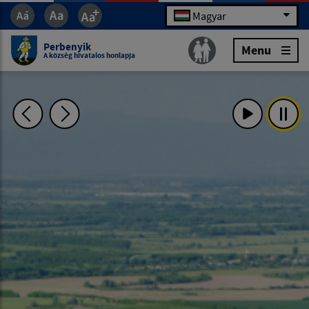
Magyar
Perbenyik
Menu
A község hivatalos honlapja