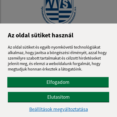
Az oldal sütiket használ
04.05.2026
Vízóra-leolvasás
Az oldal sütiket és egyéb nyomkövető technológiákat
alkalmaz, hogy javítsa a böngészési élményét, azzal hogy
...
személyre szabott tartalmakat és célzott hirdetéseket
1
2
10
>
jelenít meg, és elemzi a weboldalunk forgalmát, hogy
megtudjuk honnan érkeztek a látogatóink.
Elfogadom
Je táto stránka užitočná?
Áno
Nie
Elutasítom
Boli tieto 
Boli 
Našli ste na stránke chybu?
Napíšte nám
Beállítások megváltoztatása