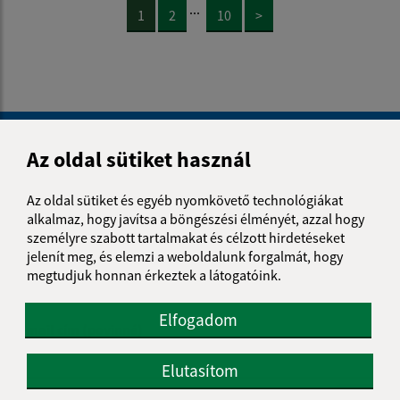
...
1
2
10
>
Je táto stránka užitočná?
Áno
Nie
Boli tieto 
Boli 
Az oldal sütiket használ
Našli ste na stránke chybu?
Napíšte nám
Az oldal sütiket és egyéb nyomkövető technológiákat
alkalmaz, hogy javítsa a böngészési élményét, azzal hogy
Napíšte nám:
személyre szabott tartalmakat és célzott hirdetéseket
jelenít meg, és elemzi a weboldalunk forgalmát, hogy
Keresztnév (povinné)
megtudjuk honnan érkeztek a látogatóink.
Elfogadom
E-mail cím (povinné)
Elutasítom