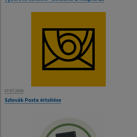
07.07.2026
Szlovák Posta értsítése