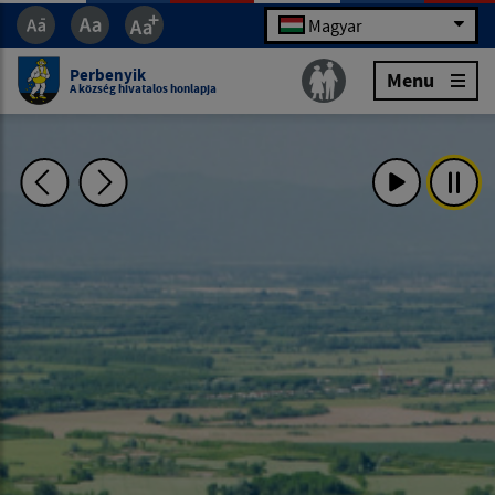
Magyar
Perbenyik
Menu
A község hivatalos honlapja