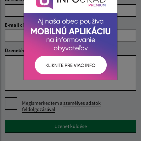
E-mail cím (povinné)
Üzenetének szövege (povinné)
Megismerkedtem a
személyes adatok
feldolgozásával
Google reCaptcha Response
Üzenet küldése