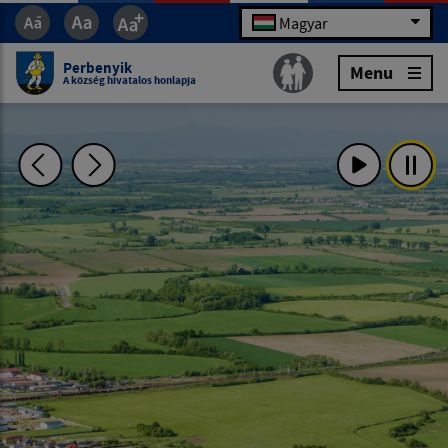
Magyar
Perbenyik
Menu
A község hivatalos honlapja