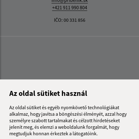
info@pribenik.sk
+421 911 990 804
IČO: 00 331 856
Az oldal sütiket használ
Az oldal sütiket és egyéb nyomkövető technológiákat
alkalmaz, hogy javítsa a böngészési élményét, azzal hogy
személyre szabott tartalmakat és célzott hirdetéseket
jelenít meg, és elemzi a weboldalunk forgalmát, hogy
megtudjuk honnan érkeztek a látogatóink.
Az oldalról: