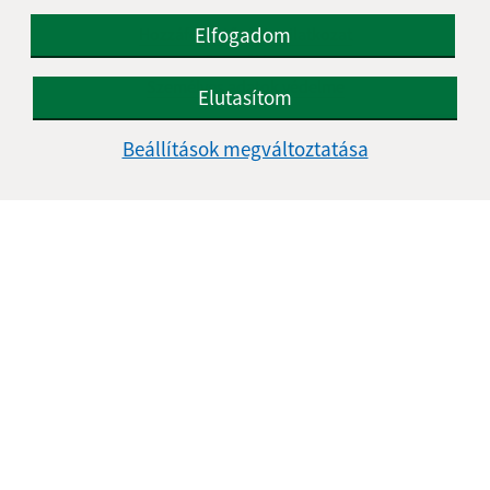
Elfogadom
Hozzáférhetőségi nyilatkozat
Szerzői jog
Személyes adatok védelme
Elutasítom
Navigáció:
Beállítások megváltoztatása
Nyomtatás
Honlap térkép
Sütik
Gyors linkek:
A mi falunk
A település történelme
Fotóalbum
Iskolaügy
Frissített:
03.08.2026 09:28 óra.