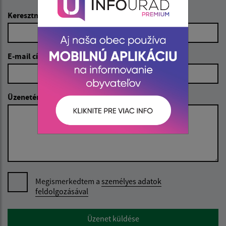
Keresztnév (povinné)
E-mail cím (povinné)
Üzenetének szövege (povinné)
Megismerkedtem a
személyes adatok
feldolgozásával
Google reCaptcha Response
Üzenet küldése