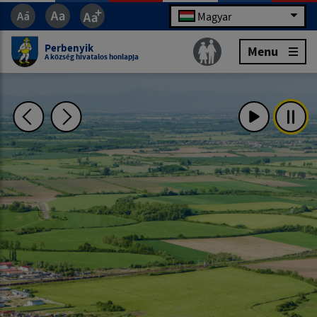
Magyar
Perbenyik
Menu
A község hivatalos honlapja