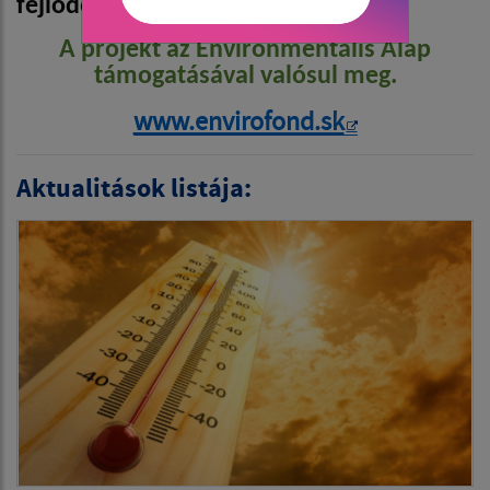
fejlődésének feltételeinek javítása.
A projekt az Environmentális Alap
támogatásával valósul meg.
www.envirofond.sk
Aktualitások listája: