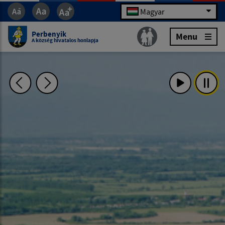
Magyar
Perbenyik
Menu
A község hivatalos honlapja