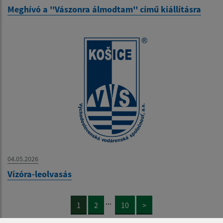
Meghívó a ''Vászonra álmodtam'' című kiállításra
04.05.2026
Vízóra-leolvasás
...
1
2
10
>