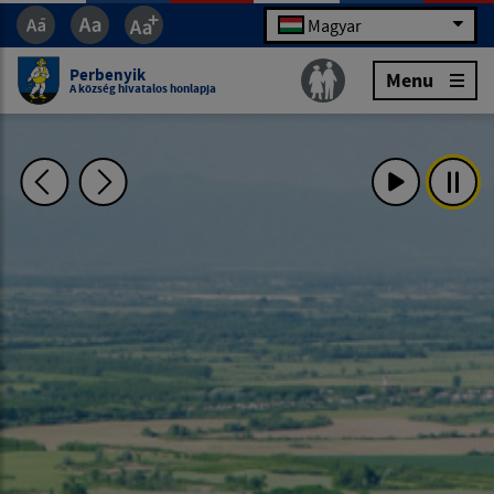
Magyar
Perbenyik
Menu
A község hivatalos honlapja