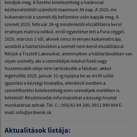
kezdjük meg. A fizetési kötelezettség a határozat
kézhezvételétől számított maximum 30 nap. A 2025. évi
kukamatricát a szemét díj befizetése után kapják meg. A
szemét 2025. február 28-ig mindenkitől elszállításra kerül
érvényes matrica nélkül, erről egyeztetve lett a Fura céggel.
2025. március 1-től, akinek nincs érvényes kukamatricája,
azokból a háztartásokból a szemét nem kerül elszállításra!
Kérjük a Tisztelt Lakosokat, amennyiben a háztartásukban van
olyan személy, aki a szemétdíjat máshol fizeti vagy
huzamosabb ideje nem tartózkodik a faluban, akkor
legkésőbb 2025. január 31-ig nyújtsa be az erről szóló
igazolást a községi hivatalba, ellenkező esetben a
szemétfizetési kötelezettség ezen személyek esetében is
kötelező! Részletesebb információkat a községi hivatal
munkatársai adnak: Tel. č..: 056/62 84 200, 0911 990 804 E-
mail: info@pribenik.sk
Aktualitások listája: