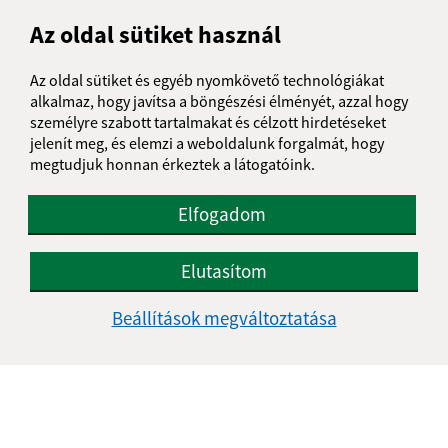
Az oldal sütiket használ
Az oldal sütiket és egyéb nyomkövető technológiákat
Je táto stránka užitočná?
Áno
Nie
alkalmaz, hogy javítsa a böngészési élményét, azzal hogy
Boli tieto 
Boli 
személyre szabott tartalmakat és célzott hirdetéseket
Našli ste na stránke chybu?
jelenít meg, és elemzi a weboldalunk forgalmát, hogy
Napíšte nám
megtudjuk honnan érkeztek a látogatóink.
Napíšte nám:
Elfogadom
Keresztnév (povinné)
Elutasítom
Beállítások megváltoztatása
E-mail cím (povinné)
Üzenetének szövege (povinné)