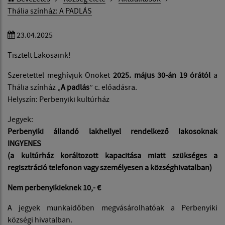
Thália színház: A PADLÁS
23.04.2025
Tisztelt Lakosaink!
Szeretettel meghívjuk Önöket
2025. május 30-án 19 órától
a
Thália színház „
A padlás
” c. előadásra.
Helyszín: Perbenyiki kultúrház
Jegyek:
Perbenyiki állandó lakhellyel rendelkező lakosoknak
INGYENES
(a kultúrház koráltozott kapacitása miatt szükséges a
regisztráció telefonon vagy személyesen a községhivatalban)
Nem perbenyikieknek 10,- €
A jegyek munkaidőben megvásárolhatóak a Perbenyiki
községi hivatalban.