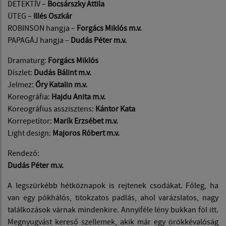
DETEKTÍV –
Bocsárszky Attila
ÜTEG –
Illés Oszkár
ROBINSON hangja –
Forgács Miklós m.v.
PAPAGÁJ hangja –
Dudás Péter m.v.
Dramaturg:
Forgács Miklós
Díszlet:
Dudás Bálint m.v.
Jelmez:
Őry Katalin m.v.
Koreográfia:
Hajdu Anita m.v.
Koreográfius asszisztens:
Kántor Kata
Korrepetítor:
Marík Erzsébet m.v.
Light design:
Majoros Róbert m.v.
Rendező:
Dudás Péter m.v.
A legszürkébb hétköznapok is rejtenek csodákat. Főleg, ha
van egy pókhálós, titokzatos padlás, ahol varázslatos, nagy
találkozások várnak mindenkire. Annyiféle lény bukkan föl itt.
Megnyugvást kereső szellemek, akik már egy örökkévalóság