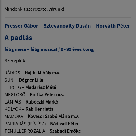
Mindenkit szeretettel várunk!
Presser Gábor – Sztevanovity Dusán – Horváth Péter
A padlás
félig mese – félig musical / 9 - 99 éves korig
Szereplők
RÁDIÓS –
Hajdu Mihály m.v.
SÜNI –
Dégner Lilla
HERCEG –
Madarász Máté
MEGLÖKŐ –
Knižka Peter m.v.
LÁMPÁS –
Rubóczki Márkó
KÖLYÖK –
Rab Henrietta
MAMÓKA –
Kövesdi Szabó Mária m.v.
BARRABÁS (RÉVÉSZ) –
Nádasdi Péter
TÉMÜLLER ROZÁLIA –
Szabadi Emőke