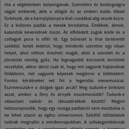
óta a végtelenben bolyonganak. Szeretetre és boldogságra
vágyó emberek, akik a világűr és az emberi tudás titkait
fürkészik, de a karnyújtásnyira lévő csodákat alig veszik észre.
Ez a különös padlás a mesék birodalma. Emlékek, álmok,
kalandok keverednek össze. Az elfeledett zugok köde és a
csillagok pora is elfér itt. Egy bűneset is lírai történetté
szelídül. Ismét kiderül, hogy mindenki szeretne egy olyan
helyet, ahol otthon érezheti magát, ahol a szeretet és a
jóindulat mindig győz. Ha legnagyobb kincseink kerülnek
veszélybe, akkor derül csak ki, hogy mit vagyunk hajlandóak
föláldozni, mit vagyunk képesek megtenni a többiekért.
Fontos kérdéseket vet föl a legendás mesemusical.
Észrevesszük-e a dolgok igazi arcát? Meg tudunk-e birkózni
azzal, amikor a fény és árnyék összemosódik? Tudunk-e
választani valódi- és látszatértékek között? Megint
bebizonyosodik, hogy egy rozoga padlásról nem mozdulva is
be lehet utazni az egész univerzumot. Szédítő időtávlatok
tudnak megnyílni a mindennapokban. A szilvásgombócnak
szeretetíze van, a szerelemnek világűr zamata, a kozmosz