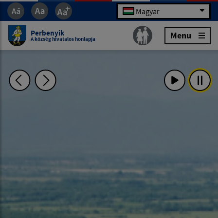
Magyar
Perbenyik
Menu
A község hivatalos honlapja