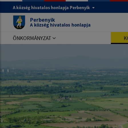
A község hivatalos honlapja Perbenyik
Perbenyik
A község hivatalos honlapja
ÖNKORMÁNYZAT
K