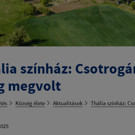
lia színház: Csotrog
 megvolt
tés
Község élete
Aktualitások
Thália színház: C
2025