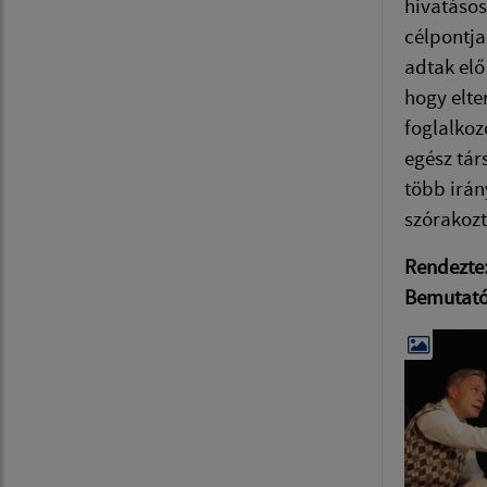
hivatásos
célpontja
adtak elő
hogy elte
foglalkoz
egész tár
több irán
szórakoz
Rendezte
Bemutat