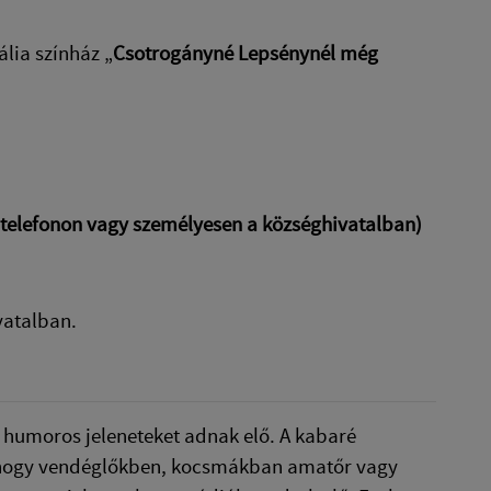
lia színház „
Csotrogányné Lepsénynél még
ó telefonon vagy személyesen a községhivatalban)
vatalban.
, humoros jeleneteket adnak elő. A kabaré
, hogy vendéglőkben, kocsmákban amatőr vagy