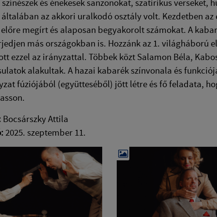
 színészek és énekesek sanzonokat, szatirikus verseket, 
 általában az akkori uralkodó osztály volt. Kezdetben a
 előre megírt és alaposan begyakorolt számokat. A kabar
rjedjen más országokban is. Hozzánk az 1. világháború e
ott ezzel az irányzattal. Többek közt Salamon Béla, Kab
sulatok alakultak. A hazai kabarék színvonala és funkciój
yzat fúziójából (együtteséből) jött létre és fő feladata, 
tasson.
:
Bocsárszky Attila
ó:
2025. szeptember 11.