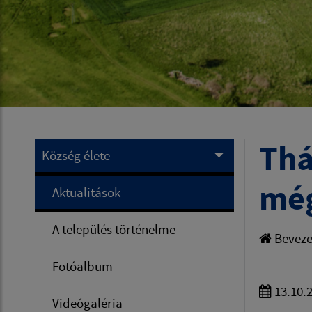
Thá
Község élete
még
Aktualitások
A település történelme
Beveze
Fotóalbum
13.10.
Videógaléria