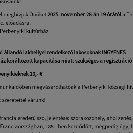
Lakosaink!
el meghívjuk Önöket
2025. november 28-án 19 órától
a Thá
 c. előadásra.
 Perbenyiki kultúrház
i állandó lakhellyel rendelkező lakosoknak INGYENES
ház koráltozott kapacitása miatt szükséges a regisztráci
nyikieknek 10,- €
 munkaidőben megvásárolhatóak a Perbenyiki községi hi
 szeretettel várunk!
francia eredetű szó, jelentése: szórakozóhely, ahol zenés
e Franciaországban, 1881-ben kezdődött, mégpedig úgy