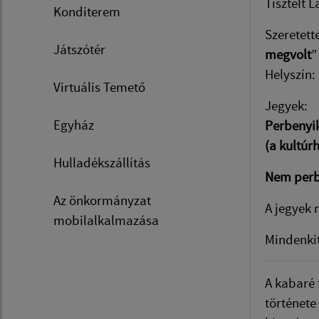
Tisztelt 
Konditerem
Szeretett
Játszótér
megvolt
”
Helyszín:
Virtuális Temető
Jegyek:
Egyház
Perbenyik
(a kultúr
Hulladékszállítás
Nem perbe
Az önkormányzat
A jegyek
mobilalkalmazása
Mindenkit
A kabaré 
történet