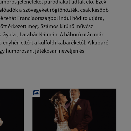
humoros jeleneteket paródiákat adtak elő. Ezek
z előadók a szövegeket rögtönözték, csak később
é tehát Franciaországból indul hódító útjára,
lőtt érkezett meg. Számos kitűnő művész
os Gyula , Latabár Kálmán. A háború után már
a enyhén eltért a külföldi kabarékétól. A kabaré
hogy humorosan, játékosan neveljen és