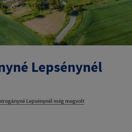
ányné Lepsénynél
sotrogányné Lepsénynél még megvolt