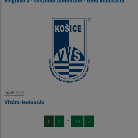
Meghívó a ''Vászonra álmodtam'' című kiállításra
04.05.2026
Vízóra-leolvasás
...
1
2
10
>