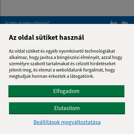
Je táto stránka užitočná?
Áno
Nie
Boli tieto 
Boli 
Az oldal sütiket használ
Našli ste na stránke chybu?
Napíšte nám
Az oldal sütiket és egyéb nyomkövető technológiákat
Napíšte nám:
alkalmaz, hogy javítsa a böngészési élményét, azzal hogy
személyre szabott tartalmakat és célzott hirdetéseket
Keresztnév (povinné)
jelenít meg, és elemzi a weboldalunk forgalmát, hogy
megtudjuk honnan érkeztek a látogatóink.
E-mail cím (povinné)
Elfogadom
Elutasítom
Üzenetének szövege (povinné)
Beállítások megváltoztatása