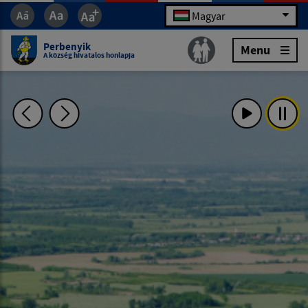
Magyar
Perbenyik
Menu
A község hivatalos honlapja