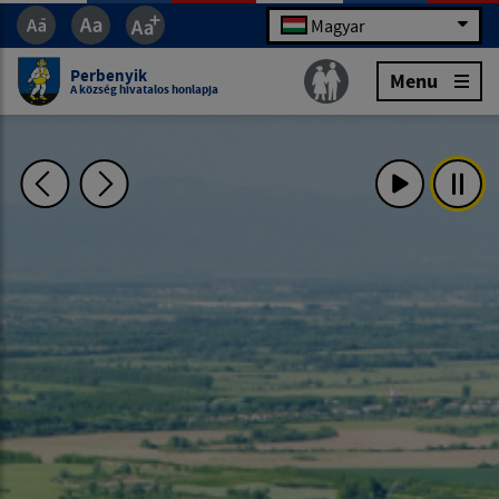
Magyar
Perbenyik
Menu
A község hivatalos honlapja