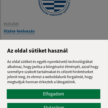
04.05.2026
Vízóra-leolvasás
...
1
2
10
>
Az oldal sütiket használ
Az oldal sütiket és egyéb nyomkövető technológiákat
alkalmaz, hogy javítsa a böngészési élményét, azzal hogy
személyre szabott tartalmakat és célzott hirdetéseket
jelenít meg, és elemzi a weboldalunk forgalmát, hogy
Je táto stránka užitočná?
Áno
Nie
megtudjuk honnan érkeztek a látogatóink.
Boli tieto 
Boli 
Našli ste na stránke chybu?
Napíšte nám
Elfogadom
Napíšte nám:
Elutasítom