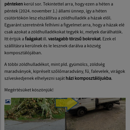
pénteken
kerül sor. Tekintettel arra, hogy ezen a héten a
péntek (2024. november 1.) állami ünnep, így a héten
csütörtökön lesz elszállítva a zöldhulladék a házak elől.
Egyaránt szeretnénk felhívni a figyelmet arra, hogy a házak elé
csak azokat a zöldhulladékokat tegyék ki, melyek darálhatók.
Itt értjük a
faágakat
ill.
vastagabb törzsű bokrokat
. Ezek el
szállításra kerülnek és le lesznek darálva a község
komposztálójában.
A többi zöldhulladékot, mint pld. gyümölcs, zöldség
maradványok, kipréselt szőlőmaradvány, fű, falevelek, virágok
szíveskedjenek elhelyezni saját
házi komposztálójukba
.
Megértésüket köszönjük!