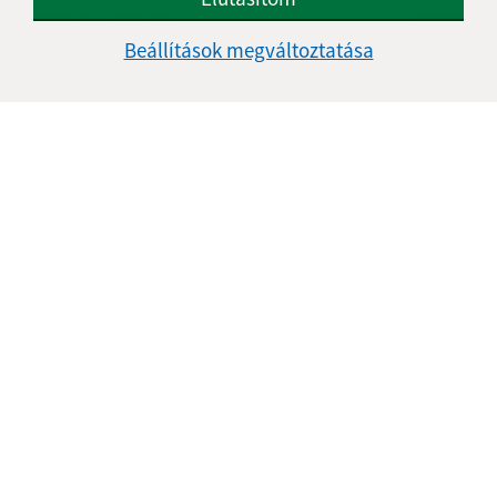
Keresztnév (povinné)
Beállítások megváltoztatása
E-mail cím (povinné)
Üzenetének szövege (povinné)
Megismerkedtem a
személyes adatok
feldolgozásával
Google reCaptcha Response
Üzenet küldése